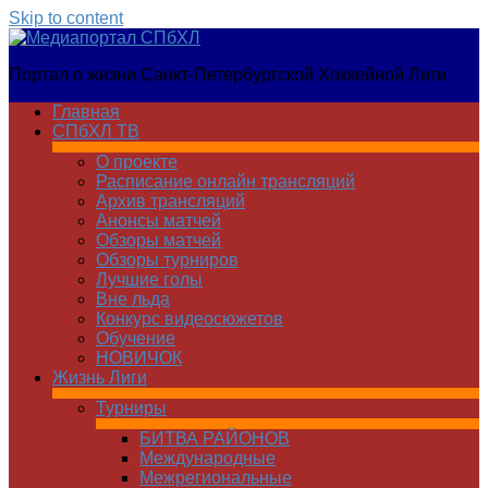
Skip to content
Медиапортал
Портал о жизни Санкт-Петербургской Хоккейной Лиги
СПбХЛ
Главная
СПбХЛ ТВ
О проекте
Расписание онлайн трансляций
Архив трансляций
Анонсы матчей
Обзоры матчей
Обзоры турниров
Лучшие голы
Вне льда
Конкурс видеосюжетов
Обучение
НОВИЧОК
Жизнь Лиги
Турниры
БИТВА РАЙОНОВ
Международные
Межрегиональные