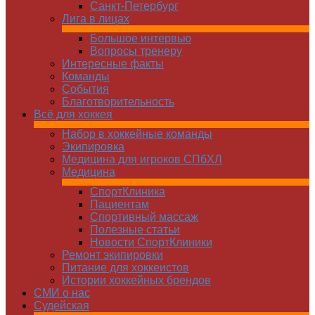
Санкт-Петербург
Лига в лицах
Большое интервью
Вопросы тренеру
Интересные факты
Команды
Cобытия
Благотворительность
Всё для хоккея
Набор в хоккейные команды
Экипировка
Медицина для игроков СПбХЛ
Медицина
СпортКлиника
Пациентам
Спортивный массаж
Полезные статьи
Новости СпортКлиники
Ремонт экипировки
Питание для хоккеистов
Истории хоккейных брендов
СМИ о нас
Судейская