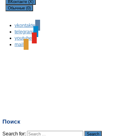
ВКонтакте (
X
)
Обычные (0)
vkontakte
Leave a Reply
telegram
Ваш адрес email не будет опубликован.
Обязательные
youtube
поля помечены
*
mail
Комментарий
*
Имя
*
Email
*
Поиск
Сайт
Search for:
Search