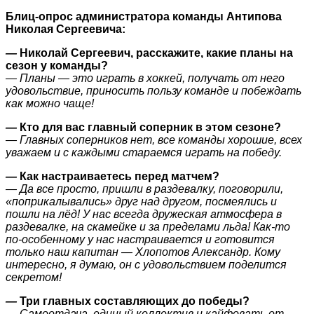
Блиц-опрос администратора команды Антипова
Николая Сергеевича:
—
Николай Сергеевич, расскажите, какие планы на
сезон у команды?
— Планы — это играть в хоккей, получать от него
удовольствие, приносить пользу команде и побеждать
как можно чаще!
—
Кто для вас главный соперник в этом сезоне?
— Главных соперников нет, все команды хорошие, всех
уважаем и с каждыми стараемся играть на победу.
—
Как настраиваетесь перед матчем?
— Да все просто, пришли в раздевалку, поговорили,
«поприкалывались» друг над другом, посмеялись и
пошли на лёд! У нас всегда дружеская атмосфера в
раздевалке, на скамейке и за пределами льда! Как-то
по-особенному у нас настраивается и готовится
только наш капитан — Хлопотов Александр. Кому
интересно, я думаю, он с удовольствием поделится
секретом!
—
Три главных составляющих до победы?
— Самоотдача, единый коллектив и кайфовать от