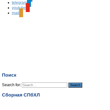
telegram
Ваш адрес email не будет опубликован.
Обязательные
youtube
поля помечены
*
mail
Комментарий
*
Имя
*
Email
*
Поиск
Сайт
Search for:
Search
Сборная СПбХЛ