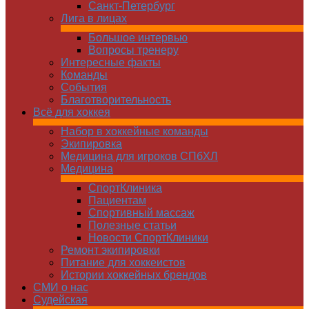
Санкт-Петербург
Лига в лицах
Большое интервью
Вопросы тренеру
Интересные факты
Команды
Cобытия
Благотворительность
Всё для хоккея
Набор в хоккейные команды
Экипировка
Медицина для игроков СПбХЛ
Медицина
СпортКлиника
Пациентам
Спортивный массаж
Полезные статьи
Новости СпортКлиники
Ремонт экипировки
Питание для хоккеистов
Истории хоккейных брендов
СМИ о нас
Судейская