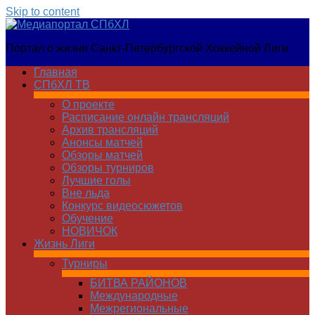
Skip to content
Медиапортал
Портал о жизни Санкт-Петербургской Хоккейной Лиги
СПбХЛ
Главная
СПбХЛ ТВ
О проекте
Расписание онлайн трансляций
Архив трансляций
Анонсы матчей
Обзоры матчей
Обзоры турниров
Лучшие голы
Вне льда
Конкурс видеосюжетов
Обучение
НОВИЧОК
Жизнь Лиги
Турниры
БИТВА РАЙОНОВ
Международные
Межрегиональные