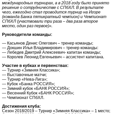
международных турнирах, а в 2018 году было принято
решение о сотрудничестве с СПбХЛ. В результате
чего, ежегодно стал проводится турнир на Игоре
(команда Банка пятикратный чемпион) и Чемпионат
СПбХЛ (участвовали три раза – два раза второе
место, один раз первое)».
Руководители команды:
— Касьянов Денис Олегович – тренер команды;
— Докшин Илья Владимирович – тренер команды:
— Лебедев Дмитрий Алексеевич- капитан команды;
— Королев Леонид Евгеньевич – ассистент капитана.
Участие в кубках и первенствах:
— Турнир «Зимняя Классика»;
— Выставочные матчи;
— Турнир «Нева-Лига»;
— Кубок «Банка РОССИЯ»;
— Зимний кубок «БАНК РОССИЯ»;
— Весенний Кубок «БАНК РОССИЯ»;
— Чемпионат СПбХЛ.
Достижения клуба:
Сезон 2018/2019 – Турнир «Зимняя Классика» – 1 место;