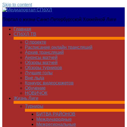
Skip to content
Медиапортал
Портал о жизни Санкт-Петербургской Хоккейной Лиги
СПбХЛ
Главная
СПбХЛ ТВ
О проекте
Расписание онлайн трансляций
Архив трансляций
Анонсы матчей
Обзоры матчей
Обзоры турниров
Лучшие голы
Вне льда
Конкурс видеосюжетов
Обучение
НОВИЧОК
Жизнь Лиги
Турниры
БИТВА РАЙОНОВ
Международные
Межрегиональные