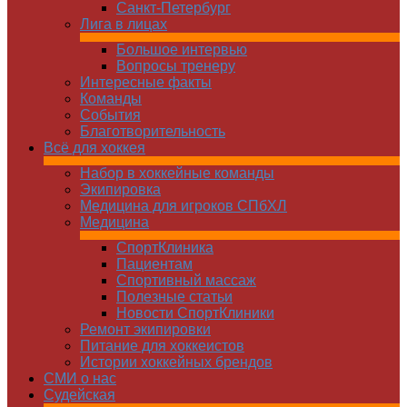
Санкт-Петербург
Лига в лицах
Большое интервью
Вопросы тренеру
Интересные факты
Команды
Cобытия
Благотворительность
Всё для хоккея
Набор в хоккейные команды
Экипировка
Медицина для игроков СПбХЛ
Медицина
СпортКлиника
Пациентам
Спортивный массаж
Полезные статьи
Новости СпортКлиники
Ремонт экипировки
Питание для хоккеистов
Истории хоккейных брендов
СМИ о нас
Судейская