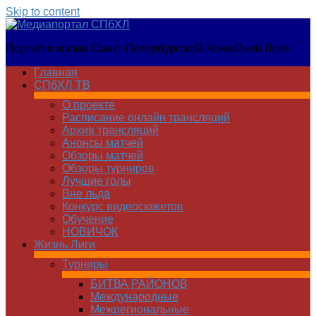
Skip to content
Медиапортал
Портал о жизни Санкт-Петербургской Хоккейной Лиги
СПбХЛ
Главная
СПбХЛ ТВ
О проекте
Расписание онлайн трансляций
Архив трансляций
Анонсы матчей
Обзоры матчей
Обзоры турниров
Лучшие голы
Вне льда
Конкурс видеосюжетов
Обучение
НОВИЧОК
Жизнь Лиги
Турниры
БИТВА РАЙОНОВ
Международные
Межрегиональные