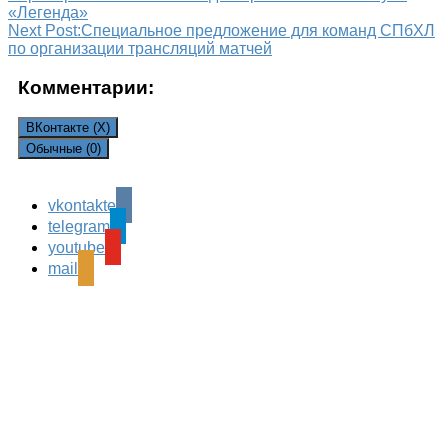
«Легенда»
Next Post:
Специальное предложение для команд СПбХЛ
по организации трансляций матчей
Комментарии:
ВКонтакте (
X
)
Обычные (0)
vkontakte
Leave a Reply
telegram
Ваш адрес email не будет опубликован.
Обязательные
youtube
поля помечены
*
mail
Комментарий
*