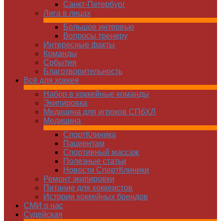
Санкт-Петербург
Лига в лицах
Большое интервью
Вопросы тренеру
Интересные факты
Команды
Cобытия
Благотворительность
Всё для хоккея
Набор в хоккейные команды
Экипировка
Медицина для игроков СПбХЛ
Медицина
СпортКлиника
Пациентам
Спортивный массаж
Полезные статьи
Новости СпортКлиники
Ремонт экипировки
Питание для хоккеистов
Истории хоккейных брендов
СМИ о нас
Судейская