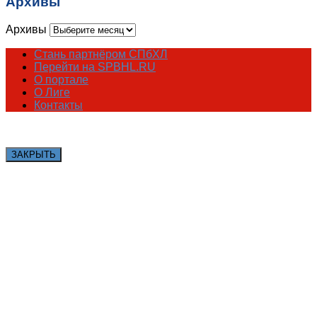
Архивы
Архивы
Стань партнёром СПбХЛ
Перейти на SPBHL.RU
О портале
О Лиге
Контакты
ЗАКРЫТЬ