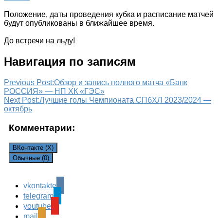
Положение, даты проведения кубка и расписание матчей
будут опубликованы в ближайшее время.
До встречи на льду!
Навигация по записям
Previous Post:
Обзор и запись полного матча «Банк
РОССИЯ» — НП ХК «ГЭС»
Next Post:
Лучшие голы Чемпионата СПбХЛ 2023/2024 —
октябрь
Комментарии:
ВКонтакте (
X
)
Обычные (0)
vkontakte
Leave a Reply
telegram
Ваш адрес email не будет опубликован.
Обязательные
youtube
поля помечены
*
mail