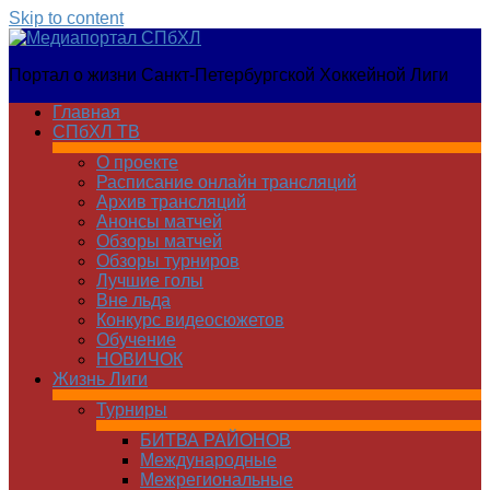
Skip to content
Медиапортал
Портал о жизни Санкт-Петербургской Хоккейной Лиги
СПбХЛ
Главная
СПбХЛ ТВ
О проекте
Расписание онлайн трансляций
Архив трансляций
Анонсы матчей
Обзоры матчей
Обзоры турниров
Лучшие голы
Вне льда
Конкурс видеосюжетов
Обучение
НОВИЧОК
Жизнь Лиги
Турниры
БИТВА РАЙОНОВ
Международные
Межрегиональные