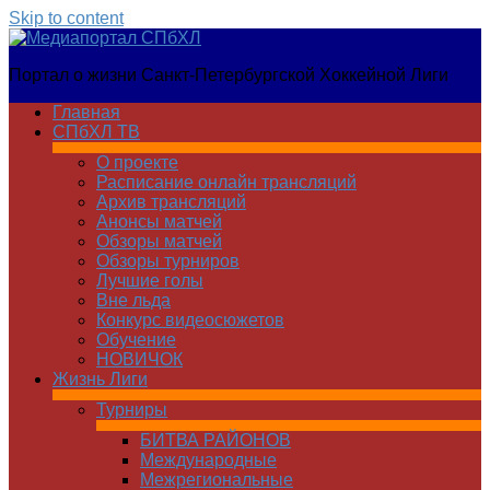
Skip to content
Медиапортал
Портал о жизни Санкт-Петербургской Хоккейной Лиги
СПбХЛ
Главная
СПбХЛ ТВ
О проекте
Расписание онлайн трансляций
Архив трансляций
Анонсы матчей
Обзоры матчей
Обзоры турниров
Лучшие голы
Вне льда
Конкурс видеосюжетов
Обучение
НОВИЧОК
Жизнь Лиги
Турниры
БИТВА РАЙОНОВ
Международные
Межрегиональные