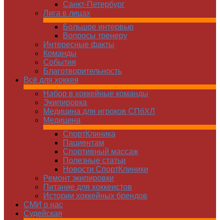
Санкт-Петербург
Лига в лицах
Большое интервью
Вопросы тренеру
Интересные факты
Команды
Cобытия
Благотворительность
Всё для хоккея
Набор в хоккейные команды
Экипировка
Медицина для игроков СПбХЛ
Медицина
СпортКлиника
Пациентам
Спортивный массаж
Полезные статьи
Новости СпортКлиники
Ремонт экипировки
Питание для хоккеистов
Истории хоккейных брендов
СМИ о нас
Судейская