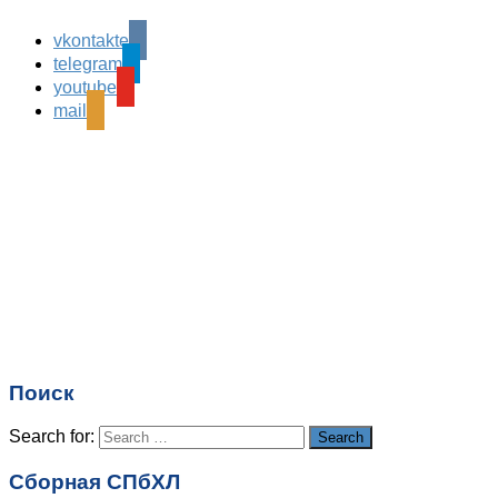
vkontakte
Leave a Reply
telegram
Ваш адрес email не будет опубликован.
Обязательные
youtube
поля помечены
*
mail
Комментарий
*
Имя
*
Email
*
Поиск
Сайт
Search for:
Search
Сборная СПбХЛ