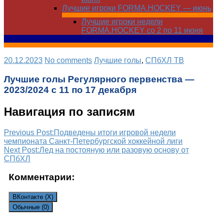
Лучшие игроки FORMA.HOCKEY — июнь
Лучшие игроки недели
FORMA.HOCKEY со 2 по 11 июня
20.12.2023
No comments
Лучшие голы
,
СПбХЛ ТВ
Лучшие голы Регулярного первенства —
2023/2024 с 11 по 17 декабря
Навигация по записям
Previous Post:
Подведены итоги игровой недели
чемпионата Санкт-Петербургской хоккейной лиги
Next Post:
Лед на постояную или разовую основу от
СПбХЛ
Комментарии:
ВКонтакте (
X
)
Обычные (0)