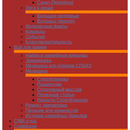
Санкт-Петербург
Лига в лицах
Большое интервью
Вопросы тренеру
Интересные факты
Команды
Cобытия
Благотворительность
Всё для хоккея
Набор в хоккейные команды
Экипировка
Медицина для игроков СПбХЛ
Медицина
СпортКлиника
Пациентам
Спортивный массаж
Полезные статьи
Новости СпортКлиники
Ремонт экипировки
Питание для хоккеистов
Истории хоккейных брендов
СМИ о нас
Судейская