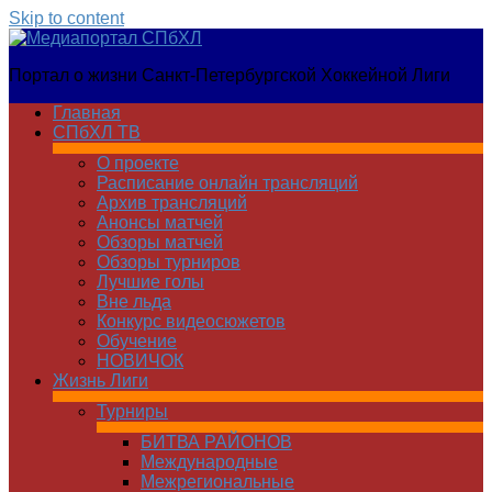
Skip to content
Медиапортал
Портал о жизни Санкт-Петербургской Хоккейной Лиги
СПбХЛ
Главная
СПбХЛ ТВ
О проекте
Расписание онлайн трансляций
Архив трансляций
Анонсы матчей
Обзоры матчей
Обзоры турниров
Лучшие голы
Вне льда
Конкурс видеосюжетов
Обучение
НОВИЧОК
Жизнь Лиги
Турниры
БИТВА РАЙОНОВ
Международные
Межрегиональные