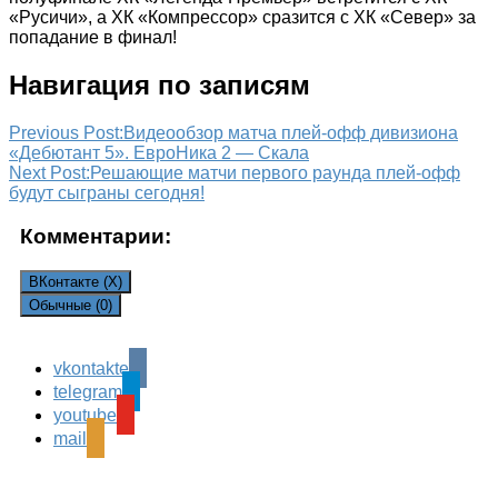
«Русичи», а ХК «Компрессор» сразится с ХК «Север» за
попадание в финал!
Навигация по записям
Previous Post:
Видеообзор матча плей-офф дивизиона
«Дебютант 5». ЕвроНика 2 — Скала
Next Post:
Решающие матчи первого раунда плей-офф
будут сыграны сегодня!
Комментарии:
ВКонтакте (
X
)
Обычные (0)
vkontakte
Leave a Reply
telegram
Ваш адрес email не будет опубликован.
Обязательные
youtube
поля помечены
*
mail
Комментарий
*