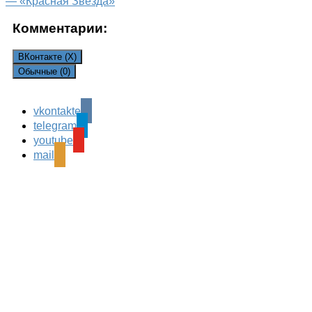
— «Красная Звезда»
Комментарии:
ВКонтакте (
X
)
Обычные (0)
vkontakte
Leave a Reply
telegram
Ваш адрес email не будет опубликован.
Обязательные
youtube
поля помечены
*
mail
Комментарий
*
Имя
*