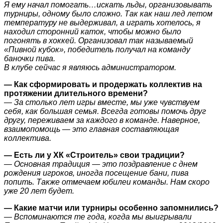
Я
ему начал помогать…искать льды, организовывать
турниры, одному было сложно. Так как наш лед летом
температуру не выдерживал, а играть хотелось, я
находил сторонний каток, чтобы можно было
погонять в хоккей. Организовал так называемый
«Пивной кубок», победитель получал на команду
баночки пива.
В клубе сейчас я являюсь администратором.
— Как сформировать и продержать коллектив на
протяжении длительного времени?
— За столько лет игры вместе, мы уже чувствуем
себя, как большая семья. Всегда готовы помочь друг
другу, переживаем за каждого в команде. Наверное,
взаимопомощь — это главная составляющая
коллектива.
— Есть ли у ХК «Строитель» свои традиции?
— Основная традиция — это поздравление с днем
рождения игроков, иногда посещение бани, пива
попить. Также отмечаем юбилеи команды. Нам скоро
уже 20 лет будет.
— Какие матчи или турниры особенно запомнились?
— Вспоминаются те года, когда мы выигрывали