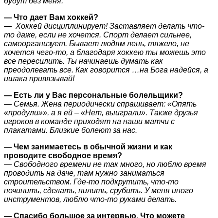
будут без меня.
— Что дает Вам хоккей?
— Хоккей дисциплинирует! Заставляет делать что-
то даже, если не хочется. Спорт делает сильнее,
самоорганизует. Бывает людям лень, тяжело, не
хочется чего-то, а благодаря хоккею ты можешь это
все пересилить. Ты начинаешь думать как
преодолевать все. Как говорится …на Бога надейся, а
ишака привязывай!
— Есть ли у Вас персональные болельщики?
— Семья. Жена периодически спрашивает: «Опять
«продули»», а я ей – «Нет, выиграли». Также друзья
игроков в команде приходят на наши матчи с
плакатами. Близкие болеют за нас.
— Чем занимаетесь в обычной жизни и как
проводите свободное время?
— Свободного времени не так много, но люблю время
проводить на даче, там нужно заниматься
строительством. Где-то подкрутить, что-то
починить, сделать, пилить, срубить. У меня иного
инструментов, люблю что-то руками делать.
— Спасибо большое за интервью. Что можете