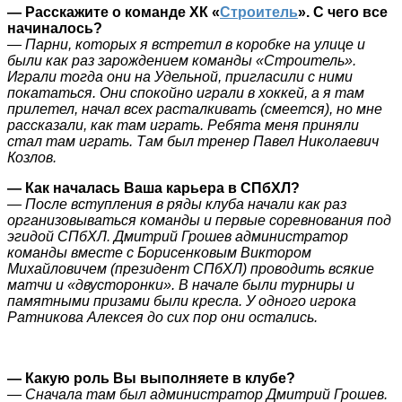
— Расскажите о команде ХК «
Строитель
». С чего все
начиналось?
— Парни, которых я встретил в коробке на улице и
были как раз зарождением команды «Строитель».
Играли тогда они на Удельной, пригласили с ними
покататься. Они спокойно играли в хоккей, а я там
прилетел, начал всех расталкивать (смеется), но мне
рассказали, как там играть. Ребята меня приняли
стал там играть. Там был тренер Павел Николаевич
Козлов.
— Как началась Ваша карьера в СПбХЛ?
— После вступления в ряды клуба начали как раз
организовываться команды и первые соревнования под
эгидой СПбХЛ. Дмитрий Грошев администратор
команды вместе с Борисенковым Виктором
Михайловичем (президент СПбХЛ) проводить всякие
матчи и «двусторонки». В начале были турниры и
памятными призами были кресла. У одного игрока
Ратникова Алексея до сих пор они остались.
— Какую роль Вы выполняете в клубе?
— Сначала там был администратор Дмитрий Грошев.