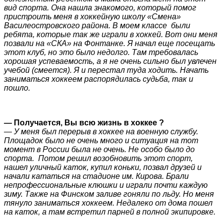
вид спорта. Она нашла знакомого, который помог
пристроить меня в хоккейную школу «Смена»
Василеостровского района. В моем классе были
ребята, которые так же играли в хоккей. Вот они меня
позвали на «СКА» на Фонтанке. Я начал еще посещать
этот клуб, но это было недолго. Там требовалась
хорошая успеваемость, а я не очень сильно был увлечен
учебой (смеется). Я и перестал туда ходить. Начать
заниматься хоккеем распорядилась судьба, так и
пошло.
—
Получается, Вы всю жизнь в хоккее ?
— У меня был перерыв в хоккее на военную службу.
Площадок было не очень много и ситуация на тот
момент в России была не очень. Не особо было до
спорта. Потом решил возобновить этот спорт,
нашел уличный каток, купил коньки, позвал друзей и
начали кататься на стадионе им. Кирова. Брали
непрофессиональные клюшки и играли почти каждую
зиму. Также на Финском заливе гоняли по льду. Но меня
тянуло заниматься хоккеем. Недалеко от дома пошел
на каток, а там встретил парней в полной экипировке.