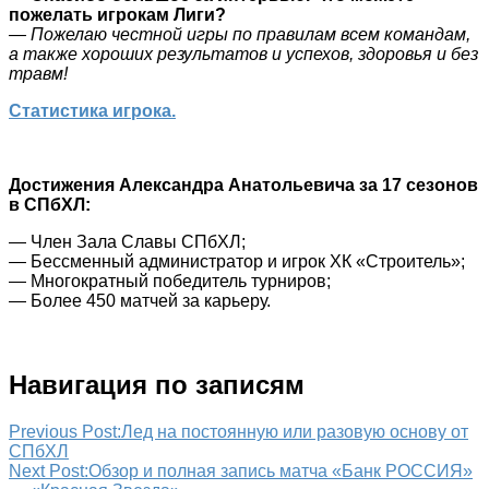
пожелать игрокам Лиги?
— Пожелаю честной игры по правилам всем командам,
а также хороших результатов и успехов, здоровья и без
травм!
Статистика игрока.
Достижения Александра Анатольевича за 17 сезонов
в СПбХЛ:
— Член Зала Славы СПбХЛ;
— Бессменный администратор и игрок ХК «Строитель»;
— Многократный победитель турниров;
— Более 450 матчей за карьеру.
Навигация по записям
Previous Post:
Лед на постоянную или разовую основу от
СПбХЛ
Next Post:
Обзор и полная запись матча «Банк РОССИЯ»