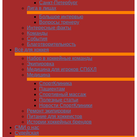
Санкт-Петербург
Лига в лицах
Большое интервью
Вопросы тренеру
Интересные факты
Команды
Cобытия
Благотворительность
Всё для хоккея
Набор в хоккейные команды
Экипировка
Медицина для игроков СПбХЛ
Медицина
СпортКлиника
Пациентам
Спортивный массаж
Полезные статьи
Новости СпортКлиники
Ремонт экипировки
Питание для хоккеистов
Истории хоккейных брендов
СМИ о нас
Судейская