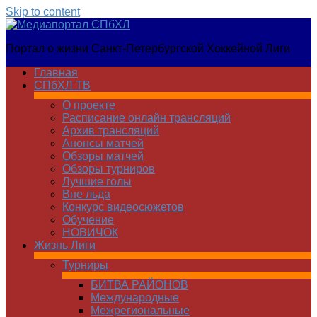
Skip to content
Медиапортал
Портал о жизни Санкт-Петербургской Хоккейной Лиги
СПбХЛ
Главная
СПбХЛ ТВ
О проекте
Расписание онлайн трансляций
Архив трансляций
Анонсы матчей
Обзоры матчей
Обзоры турниров
Лучшие голы
Вне льда
Конкурс видеосюжетов
Обучение
НОВИЧОК
Жизнь Лиги
Турниры
БИТВА РАЙОНОВ
Международные
Межрегиональные