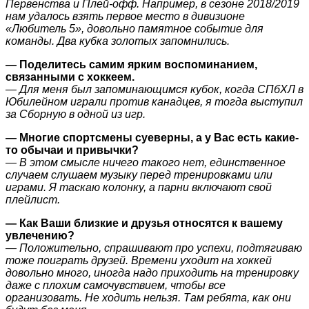
Первенства и Плей-офф. Например, в сезоне 2018/2019
нам удалось взять первое место в дивизионе
«Любитель 5», довольно памятное событие для
команды. Два кубка золотых запомнились.
— Поделитесь самим ярким воспоминанием,
связанными с хоккеем.
— Для меня был запоминающимся кубок, когда СПбХЛ в
Юбилейном играли против канадцев, я тогда выступил
за Сборную в одной из игр.
— Многие спортсмены суеверны, а у Вас есть какие-
то обычаи и привычки?
— В этом смысле ничего такого нет, единственное
случаем слушаем музыку перед тренировками или
играми. Я таскаю колонку, а парни включают свой
плейлист.
— Как Ваши близкие и друзья относятся к вашему
увлечению?
— Положительно, спрашивают про успехи, подтягиваю
тоже поиграть друзей. Времени уходит на хоккей
довольно много, иногда надо приходить на тренировку
даже с плохим самочувствием, чтобы все
организовать. Не ходить нельзя. Там ребята, как они