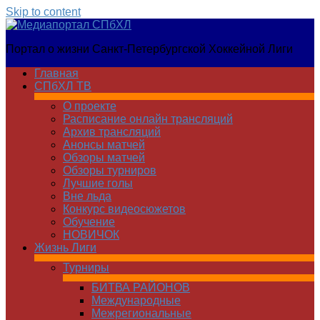
Skip to content
Медиапортал
Портал о жизни Санкт-Петербургской Хоккейной Лиги
СПбХЛ
Главная
СПбХЛ ТВ
О проекте
Расписание онлайн трансляций
Архив трансляций
Анонсы матчей
Обзоры матчей
Обзоры турниров
Лучшие голы
Вне льда
Конкурс видеосюжетов
Обучение
НОВИЧОК
Жизнь Лиги
Турниры
БИТВА РАЙОНОВ
Международные
Межрегиональные