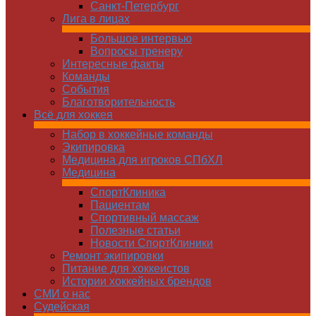
Санкт-Петербург
Лига в лицах
Большое интервью
Вопросы тренеру
Интересные факты
Команды
Cобытия
Благотворительность
Всё для хоккея
Набор в хоккейные команды
Экипировка
Медицина для игроков СПбХЛ
Медицина
СпортКлиника
Пациентам
Спортивный массаж
Полезные статьи
Новости СпортКлиники
Ремонт экипировки
Питание для хоккеистов
Истории хоккейных брендов
СМИ о нас
Судейская