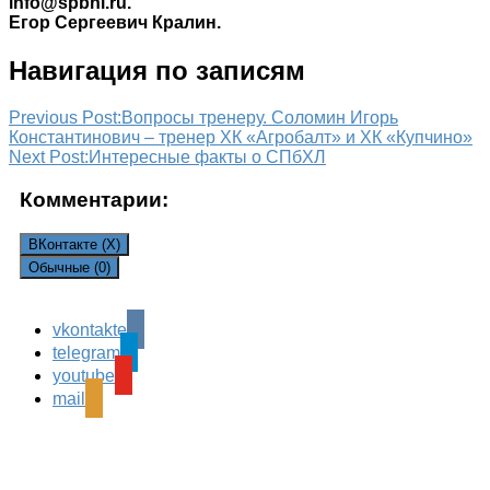
info@spbhl.ru.
Егор Сергеевич Кралин.
Навигация по записям
Previous Post:
Вопросы тренеру. Соломин Игорь
Константинович – тренер ХК «Агробалт» и ХК «Купчино»
Next Post:
Интересные факты о СПбХЛ
Комментарии:
ВКонтакте (
X
)
Обычные (0)
vkontakte
Leave a Reply
telegram
Ваш адрес email не будет опубликован.
Обязательные
youtube
поля помечены
*
mail
Комментарий
*