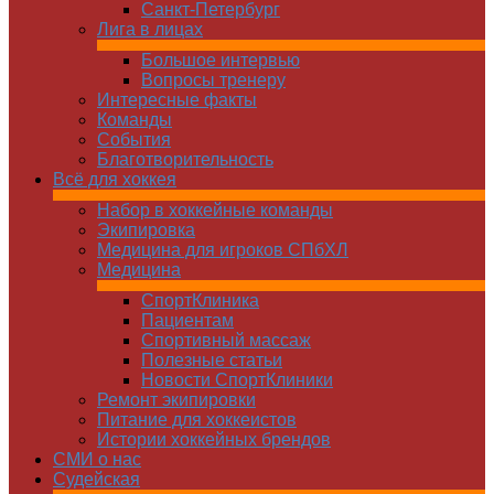
Санкт-Петербург
Лига в лицах
Большое интервью
Вопросы тренеру
Интересные факты
Команды
Cобытия
Благотворительность
Всё для хоккея
Набор в хоккейные команды
Экипировка
Медицина для игроков СПбХЛ
Медицина
СпортКлиника
Пациентам
Спортивный массаж
Полезные статьи
Новости СпортКлиники
Ремонт экипировки
Питание для хоккеистов
Истории хоккейных брендов
СМИ о нас
Судейская