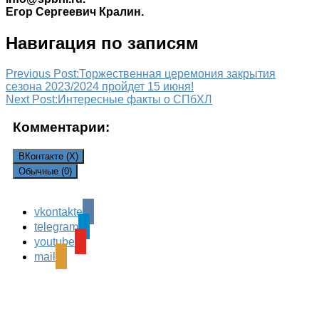
Егор Сергеевич Кралин.
Навигация по записям
Previous Post:
Торжественная церемония закрытия
сезона 2023/2024 пройдет 15 июня!
Next Post:
Интересные факты о СПбХЛ
Комментарии:
ВКонтакте (
X
)
Обычные (0)
vkontakte
Leave a Reply
telegram
Ваш адрес email не будет опубликован.
Обязательные
youtube
поля помечены
*
mail
Комментарий
*