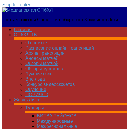
Skip to content
Медиапортал
Портал о жизни Санкт-Петербургской Хоккейной Лиги
СПбХЛ
Главная
СПбХЛ ТВ
О проекте
Расписание онлайн трансляций
Архив трансляций
Анонсы матчей
Обзоры матчей
Обзоры турниров
Лучшие голы
Вне льда
Конкурс видеосюжетов
Обучение
НОВИЧОК
Жизнь Лиги
Турниры
БИТВА РАЙОНОВ
Международные
Межрегиональные