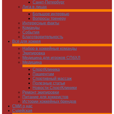
Санкт-Петербург
Лига в лицах
Большое интервью
Вопросы тренеру
Интересные факты
Команды
Cобытия
Благотворительность
Всё для хоккея
Набор в хоккейные команды
Экипировка
Медицина для игроков СПбХЛ
Медицина
СпортКлиника
Пациентам
Спортивный массаж
Полезные статьи
Новости СпортКлиники
Ремонт экипировки
Питание для хоккеистов
Истории хоккейных брендов
СМИ о нас
Судейская