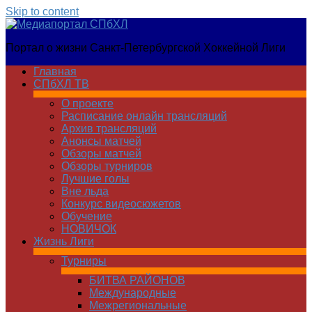
Skip to content
Медиапортал
Портал о жизни Санкт-Петербургской Хоккейной Лиги
СПбХЛ
Главная
СПбХЛ ТВ
О проекте
Расписание онлайн трансляций
Архив трансляций
Анонсы матчей
Обзоры матчей
Обзоры турниров
Лучшие голы
Вне льда
Конкурс видеосюжетов
Обучение
НОВИЧОК
Жизнь Лиги
Турниры
БИТВА РАЙОНОВ
Международные
Межрегиональные