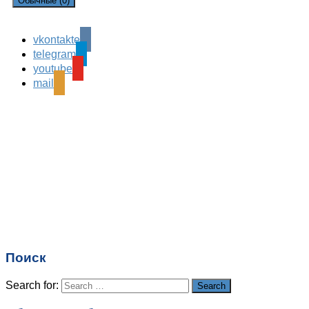
Обычные (0)
vkontakte
Leave a Reply
telegram
Ваш адрес email не будет опубликован.
Обязательные
youtube
поля помечены
*
mail
Комментарий
*
Имя
*
Email
*
Поиск
Сайт
Search for:
Search