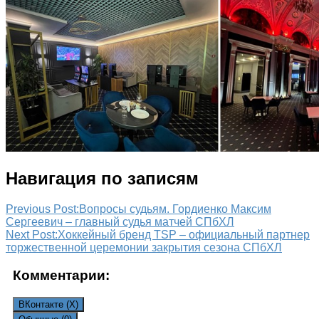
Навигация по записям
Previous Post:
Вопросы судьям. Гордиенко Максим
Сергеевич – главный судья матчей СПбХЛ
Next Post:
Хоккейный бренд TSP – официальный партнер
торжественной церемонии закрытия сезона СПбХЛ
Комментарии:
ВКонтакте (
X
)