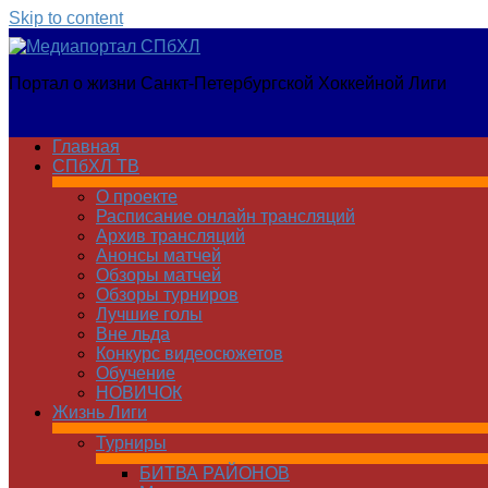
Skip to content
Медиапортал
Портал о жизни Санкт-Петербургской Хоккейной Лиги
СПбХЛ
Главная
СПбХЛ ТВ
О проекте
Расписание онлайн трансляций
Архив трансляций
Анонсы матчей
Обзоры матчей
Обзоры турниров
Лучшие голы
Вне льда
Конкурс видеосюжетов
Обучение
НОВИЧОК
Жизнь Лиги
Турниры
БИТВА РАЙОНОВ