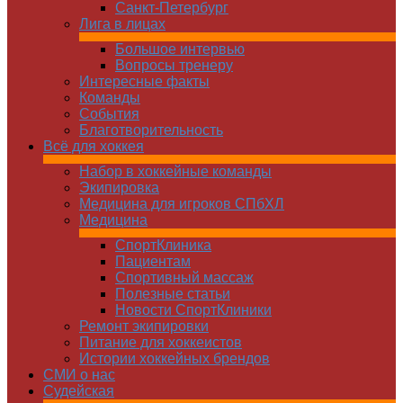
Санкт-Петербург
Лига в лицах
Большое интервью
Вопросы тренеру
Интересные факты
Команды
Cобытия
Благотворительность
Всё для хоккея
Набор в хоккейные команды
Экипировка
Медицина для игроков СПбХЛ
Медицина
СпортКлиника
Пациентам
Спортивный массаж
Полезные статьи
Новости СпортКлиники
Ремонт экипировки
Питание для хоккеистов
Истории хоккейных брендов
СМИ о нас
Судейская