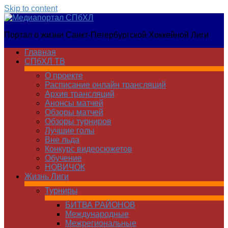
Skip to content
Медиапортал
Портал о жизни Санкт-Петербургской Хоккейной Лиги
СПбХЛ
Главная
СПбХЛ ТВ
О проекте
Расписание онлайн трансляций
Архив трансляций
Анонсы матчей
Обзоры матчей
Обзоры турниров
Лучшие голы
Вне льда
Конкурс видеосюжетов
Обучение
НОВИЧОК
Жизнь Лиги
Турниры
БИТВА РАЙОНОВ
Международные
Межрегиональные