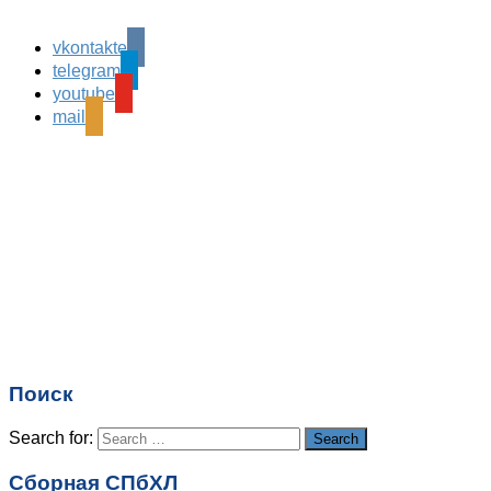
vkontakte
Leave a Reply
telegram
Ваш адрес email не будет опубликован.
Обязательные
youtube
поля помечены
*
mail
Комментарий
*
Имя
*
Email
*
Поиск
Сайт
Search for:
Search
Сборная СПбХЛ