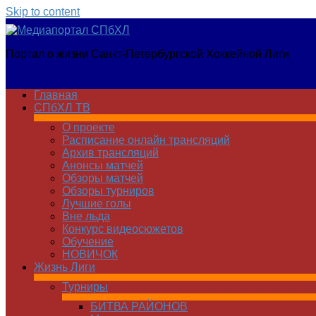
Skip to content
Медиапортал
Портал о жизни Санкт-Петербургской Хоккейной Лиги
СПбХЛ
Главная
СПбХЛ ТВ
О проекте
Расписание онлайн трансляций
Архив трансляций
Анонсы матчей
Обзоры матчей
Обзоры турниров
Лучшие голы
Вне льда
Конкурс видеосюжетов
Обучение
НОВИЧОК
Жизнь Лиги
Турниры
БИТВА РАЙОНОВ