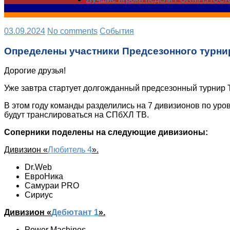
03.09.2024
No comments
Cобытия
Определены участники Предсезонного турни
Дорогие друзья!
Уже завтра стартует долгожданный предсезонный турнир T
В этом году команды разделились на 7 дивизионов по уров
будут транслироваться на СПбХЛ ТВ.
Соперники поделены на следующие дивизионы:
Дивизион «
Любитель 4
».
Dr.Web
ЕвроНика
Самураи PRO
Сириус
Дивизион «
Дебютант 1
».
Power Machines