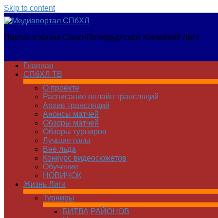
Skip to content
Медиапортал
Портал о жизни Санкт-Петербургской Хоккейной Лиги
СПбХЛ
Главная
СПбХЛ ТВ
О проекте
Расписание онлайн трансляций
Архив трансляций
Анонсы матчей
Обзоры матчей
Обзоры турниров
Лучшие голы
Вне льда
Конкурс видеосюжетов
Обучение
НОВИЧОК
Жизнь Лиги
Турниры
БИТВА РАЙОНОВ