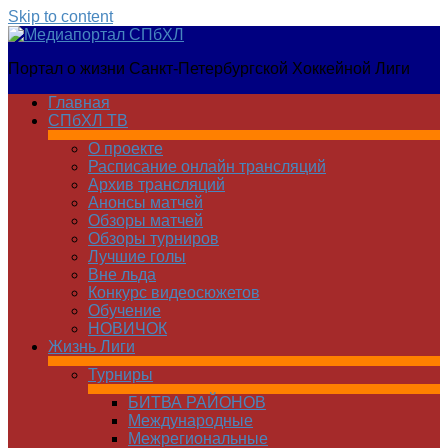
Skip to content
Медиапортал
Портал о жизни Санкт-Петербургской Хоккейной Лиги
СПбХЛ
Главная
СПбХЛ ТВ
О проекте
Расписание онлайн трансляций
Архив трансляций
Анонсы матчей
Обзоры матчей
Обзоры турниров
Лучшие голы
Вне льда
Конкурс видеосюжетов
Обучение
НОВИЧОК
Жизнь Лиги
Турниры
БИТВА РАЙОНОВ
Международные
Межрегиональные