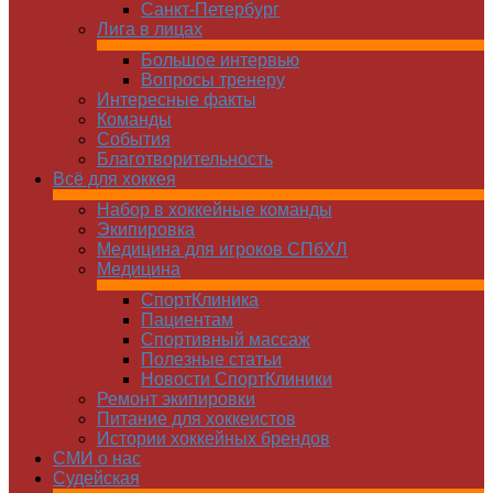
Санкт-Петербург
Лига в лицах
Большое интервью
Вопросы тренеру
Интересные факты
Команды
Cобытия
Благотворительность
Всё для хоккея
Набор в хоккейные команды
Экипировка
Медицина для игроков СПбХЛ
Медицина
СпортКлиника
Пациентам
Спортивный массаж
Полезные статьи
Новости СпортКлиники
Ремонт экипировки
Питание для хоккеистов
Истории хоккейных брендов
СМИ о нас
Судейская