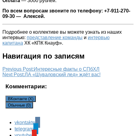
Оплата
— 3000 рублей.
По всем вопросам звоните по телефону: +7-911-270-
09-30 — Алексей.
Подробнее о коллективе вы можете узнать из наших
интервью:
представление команды
и
интервью
капитана
ХК «КПК Кнауф».
Навигация по записям
Previous Post:
Интересные факты о СПбХЛ
Next Post:
ЛА «Шуваловский лед» ждёт вас!
Комментарии:
ВКонтакте (
X
)
Обычные (0)
vkontakte
Leave a Reply
telegram
Ваш адрес email не будет опубликован.
Обязательные
youtube