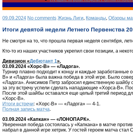
09.09.2024
No comments
Жизнь Лиги
,
Команды
,
Обзоры ма
Итоги девятой недели Летнего Первенства 2
Не смотря на то, что прошла первая неделя сентября, ле
Кто-то из наших участников укрепил свои позиции, а неко
Дивизион «
Дебютант 1
».
03.09.2024 «Хорс-В» — «Ладога».
Турнир плавно подходит к концу и каждые заработанные оч
В» и «Ладога» была важна победа в этой игре. Было сове
«Ладога». Анисимов Петр забросил единственную шайбу с
за эту встречу успели сделать нападающие «Хорса-В». По
После этой шайбы оставался еще целый третий период для
«Хорс-В».
Итоги встречи
: «Хорс-В» — «Ладога» — 4-1.
Полная запись матча
.
03.09.2024 «Капкан» — «ЛОНОПАРК».
Уверенная победа состоялась у «Капкана» в матче против
набрал в данной игре хетрик. У гостей героем матча стал