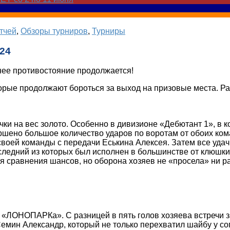
тчей
,
Обзоры турниров
,
Турниры
024
тнее противостояние продолжается!
торые продолжают бороться за выход на призовые места. Ра
ки на вес золото. Особенно в дивизионе «Дебютант 1», в к
ршено большое количество ударов по воротам от обоих ком
воей команды с передачи Еськина Алексея. Затем все уда
следний из которых был исполнен в большинстве от клюшки
 сравнения шансов, но оборона хозяев не «просела» ни ра
 «ЛОНОПАРКа». С разницей в пять голов хозяева встречи з
 Семин Александр, который не только перехватил шайбу у с