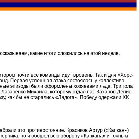
ссказываем, какие итоги сложились на этой неделе.
отором почти все команды идут вровень. Так и для «Хорс-
анд. Первая успешная атака состоялась у коллектива
чные эпизоды были оформлены хозяевами льда. Три гола
 Лазаренко Михаила, которому отдал пас Захаров Денис.
зу, как бы не старались «Ладога». Победу одержали ХК
абрали это противостояние. Красиков Артур («Капкан»)
оперника, но и обошел всю оборону «Капкана» и точным