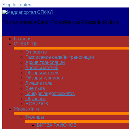
Skip to content
Медиапортал
Портал о жизни Санкт-Петербургской Хоккейной Лиги
СПбХЛ
Главная
СПбХЛ ТВ
О проекте
Расписание онлайн трансляций
Архив трансляций
Анонсы матчей
Обзоры матчей
Обзоры турниров
Лучшие голы
Вне льда
Конкурс видеосюжетов
Обучение
НОВИЧОК
Жизнь Лиги
Турниры
БИТВА РАЙОНОВ