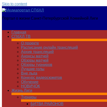
Skip to content
Медиапортал
Портал о жизни Санкт-Петербургской Хоккейной Лиги
СПбХЛ
Главная
СПбХЛ ТВ
О проекте
Расписание онлайн трансляций
Архив трансляций
Анонсы матчей
Обзоры матчей
Обзоры турниров
Лучшие голы
Вне льда
Конкурс видеосюжетов
Обучение
НОВИЧОК
Жизнь Лиги
Турниры
БИТВА РАЙОНОВ