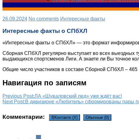
26.09.2024
No comments
Интересные факты
Интересные факты о СПбХЛ
«Интересные факты о СПбХЛ» — это формат информирова
Сборная СПбХЛ регулярно выступает во всех выездных ту
выдающихся спортсменов Лиги. А знаете ли Вы точное к
Общие число участников в составе Сборной СПбХЛ – 465 
Навигация по записям
Previous Post:
ЛА «Шуваловский лед» уже ждёт вас!
Next Post:
В дивизионе «Любитель» сформированы пары п
Комментарии:
ВКонтакте (
X
)
Обычные (0)