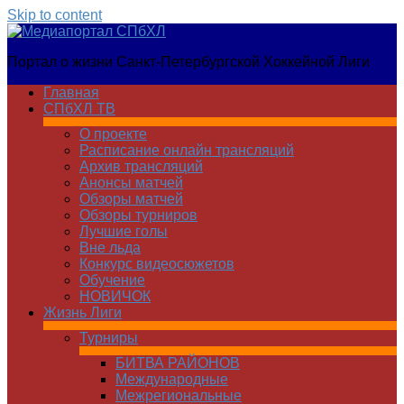
Skip to content
Медиапортал
Портал о жизни Санкт-Петербургской Хоккейной Лиги
СПбХЛ
Главная
СПбХЛ ТВ
О проекте
Расписание онлайн трансляций
Архив трансляций
Анонсы матчей
Обзоры матчей
Обзоры турниров
Лучшие голы
Вне льда
Конкурс видеосюжетов
Обучение
НОВИЧОК
Жизнь Лиги
Турниры
БИТВА РАЙОНОВ
Международные
Межрегиональные