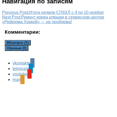
Навигация по записям
Previous Post:
Итоги недели СПбХЛ с 4 по 10 ноября
Next Post:
Ремонт крюка клюшки в сервисном центре
«Реформа Хоккей» — не проблема!
Комментарии:
ВКонтакте (
X
)
Обычные (0)
vkontakte
Leave a Reply
telegram
Ваш адрес email не будет опубликован.
Обязательные
youtube
поля помечены
*
mail
Комментарий
*