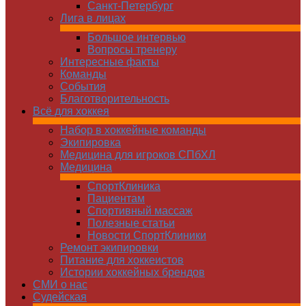
Санкт-Петербург
Лига в лицах
Большое интервью
Вопросы тренеру
Интересные факты
Команды
Cобытия
Благотворительность
Всё для хоккея
Набор в хоккейные команды
Экипировка
Медицина для игроков СПбХЛ
Медицина
СпортКлиника
Пациентам
Спортивный массаж
Полезные статьи
Новости СпортКлиники
Ремонт экипировки
Питание для хоккеистов
Истории хоккейных брендов
СМИ о нас
Судейская