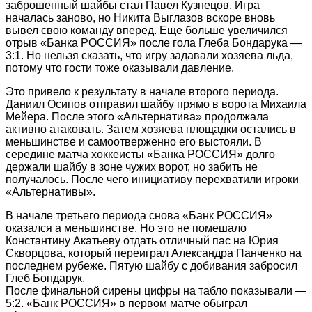
заброшенный шайбы стал Павел Кузнецов. Игра
началась заново, но Никита Выглазов вскоре вновь
вывел свою команду вперед. Еще больше увеличился
отрыв «Банка РОССИЯ» после гола Глеба Бондарука —
3:1. Но нельзя сказать, что игру задавали хозяева льда,
потому что гости тоже оказывали давление.
Это привело к результату в начале второго периода.
Даниил Осипов отправил шайбу прямо в ворота Михаила
Мейера. После этого «Альтернатива» продолжала
активно атаковать. Затем хозяева площадки остались в
меньшинстве и самоотверженно его выстояли. В
середине матча хоккеисты «Банка РОССИЯ» долго
держали шайбу в зоне чужих ворот, но забить не
получалось. После чего инициативу перехватили игроки
«Альтернативы».
В начале третьего периода снова «Банк РОССИЯ»
оказался а меньшинстве. Но это не помешало
Константину Акатьеву отдать отличный пас на Юрия
Скворцова, который переиграл Александра Панченко на
последнем рубеже. Пятую шайбу с добивания забросил
Глеб Бондарук.
После финальной сирены цифры на табло показывали —
5:2. «Банк РОССИЯ» в первом матче обыграл