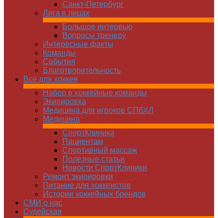
Санкт-Петербург
Лига в лицах
Большое интервью
Вопросы тренеру
Интересные факты
Команды
Cобытия
Благотворительность
Всё для хоккея
Набор в хоккейные команды
Экипировка
Медицина для игроков СПбХЛ
Медицина
СпортКлиника
Пациентам
Спортивный массаж
Полезные статьи
Новости СпортКлиники
Ремонт экипировки
Питание для хоккеистов
Истории хоккейных брендов
СМИ о нас
Судейская