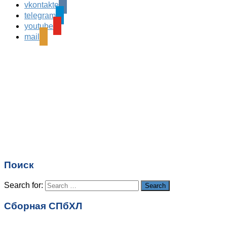
vkontakte
Leave a Reply
telegram
Ваш адрес email не будет опубликован.
Обязательные
youtube
поля помечены
*
mail
Комментарий
*
Имя
*
Email
*
Поиск
Сайт
Search for:
Search
Сборная СПбХЛ