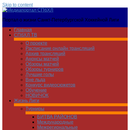
Skip to content
Медиапортал
Портал о жизни Санкт-Петербургской Хоккейной Лиги
СПбХЛ
Главная
СПбХЛ ТВ
О проекте
Расписание онлайн трансляций
Архив трансляций
Анонсы матчей
Обзоры матчей
Обзоры турниров
Лучшие голы
Вне льда
Конкурс видеосюжетов
Обучение
НОВИЧОК
Жизнь Лиги
Турниры
БИТВА РАЙОНОВ
Международные
Межрегиональные