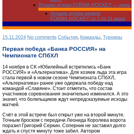
Лучшие игроки FORMA.HOCKEY — июнь
Лучшие игроки недели
FORMA.HOCKEY со 2 по 11 июня
15.11.2024
No comments
Cобытия
,
Команды
,
Турниры
Первая победа «Банка РОССИЯ» на
Чемпионате СПбХЛ
14 ноября в СК «Юбилейный встретились «Банк
РОССИЯ» и «Альтернатива». Для хозяев льда эта игра
стала первой в новом сезоне Чемпионата СПбХЛ,
«Альтернатива» ранее уже одержала победу над
командой «Славяне». Стоит отметить, что состав
участников соревнования значительно изменился. А это
значит, что болельщиков ждут непредсказуемые исходы
матчей.
Счёт в этой встрече был открыт уже на второй минуте.
Точным броском с передачи Леонида Королева ворота
поразил Григорий Серкин. Соперник не заставил долго
ждать и спустя минуту тоже забил. Автором