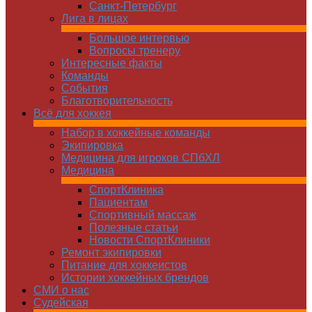
Санкт-Петербург
Лига в лицах
Большое интервью
Вопросы тренеру
Интересные факты
Команды
Cобытия
Благотворительность
Всё для хоккея
Набор в хоккейные команды
Экипировка
Медицина для игроков СПбХЛ
Медицина
СпортКлиника
Пациентам
Спортивный массаж
Полезные статьи
Новости СпортКлиники
Ремонт экипировки
Питание для хоккеистов
Истории хоккейных брендов
СМИ о нас
Судейская