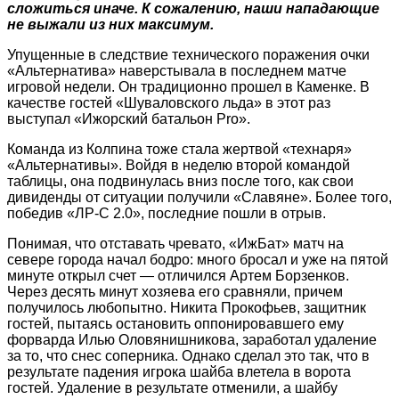
сложиться иначе. К сожалению, наши нападающие
не выжали из них максимум.
Упущенные в следствие технического поражения очки
«Альтернатива» наверстывала в последнем матче
игровой недели. Он традиционно прошел в Каменке. В
качест­ве гостей «Шуваловского льда» в этот раз
выступал «Ижорский батальон Pro».
Команда из Колпина тоже стала жертвой «технаря»
«Альтернативы». Войдя в неделю второй командой
таблицы, она подвинулась вниз после того, как свои
дивиденды от ситуации получили «Славяне». Более того,
победив «ЛР-С 2.0», последние пошли в отрыв.
Понимая, что отставать чревато, «ИжБат» матч на
севере города начал бодро: много бросал и уже на пятой
минуте открыл счет — отличился Артем Борзенков.
Через десять минут хозяева его сравняли, причем
получилось любопытно. Никита Прокофьев, защитник
гостей, пытаясь остановить оппонировавшего ему
форварда Илью Оловянишникова, заработал удаление
за то, что снес соперника. Однако сделал это так, что в
результате падения игрока шайба влетела в ворота
гостей. Удаление в результате отменили, а шайбу