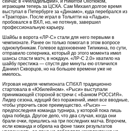
сейчас в «Филадельфии», и Никитой Охотюком,
играющим теперь за ЦСКА. Сам Михаил долгое время
выступал в Петербурге за «Динамо», куда перебрался из
«Трактора». Пос­ле играл в Тольятти на «Ладью»,
пробовался в ВХЛ, но, не потянув, завершил
профессиональную ­карьеру.
Шайбы в ворота «ЛР-С» стали для него первыми в
чемпионате. Ранее он только помогал в этом вопросе
одноклубникам. Голевое вдохновение Типикина, по сути,
отправило соперника, который до этого момента имел
шансы спасти матч, в нокдаун. ­«ЛР-С 2.0» хватило на
шайбу престижа — спустя две минуты ею отличился
Даниил Скворцов, но на большее времени уже не
имелось.
Игровая неделя чемпионата СПбХЛ традиционно
стартовала в «Юбилейном». «Рыси» выступали
принимающей стороной встречи с «Банком РОССИЯ».
Лидер сезона, идущий без поражений, имел все вводные,
чтобы упрочить свое преимущество. «Рыси» —
предпоследняя команда турнира, у которой пока лишь
одна победа. Другое дело, что два случая, когда они
брали очки, пришлись на три последних матча. Впрочем,
если команда и обрела на фоне таких результатов