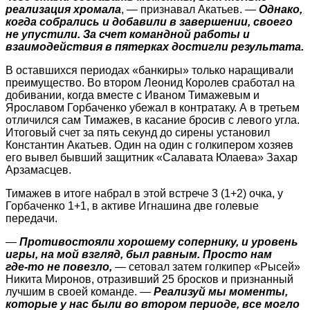
реализация хромала
, — признавал Акатьев. —
Однако,
когда ­собрались и добавили в завершении, своего
не упустили. За счет командной работы и
взаимодействия в пятерках достигли результата.
В оставшихся периодах «банкиры» только наращивали
преимущество. Во втором Леонид Королев сработал на
добивании, когда вместе с Иваном Тимажевым и
Ярославом Горбаченко убежал в контратаку. А в третьем
отличился сам Тимажев, в касание бросив с левого угла.
Итоговый счет за пять секунд до сирены установил
Константин Акатьев. Один на один с голкипером хозяев
его вывел бывший защитник «Салавата Юлаева» Захар
Арзамасцев.
Тимажев в итоге набрал в этой встрече 3 (1+2) очка, у
Горбаченко 1+1, в активе Игнашина две голевые
передачи.
—
Противостояли хорошему сопернику, и уровень
игры, на мой взгляд, был равным. Просто нам
где‑то не повезло,
— сетовал затем голкипер «Рысей»
Никита Миронов, отразивший 25 бросков и признанный
лучшим в своей коман­де. —
Реализуй мы моменты,
которые у нас были во втором периоде, все могло