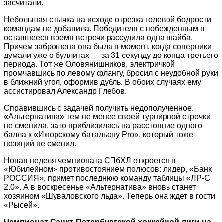
засчитали.
Небольшая стычка на исходе отрезка голевой бодрости
коман­дам не добавила. Победителя с побежденным в
оставшееся время встречи рассудила одна шайба.
Причем заброшена она была в момент, когда соперники
думали уже о буллитах — за 31 секунду до конца третьего
периода. Тот же Оловянишников, электричкой
промчавшись по левому флангу, бросил с неудобной руки
в ближний угол, оформив дубль. В обоих случаях ему
ассистировал Александр Глебов.
Справившись с задачей получить недополученное,
«Альтернатива» тем не менее своей турнирной строчки
не сменила, зато приблизилась на расстояние одного
балла к «Ижорскому батальону Pro», который тоже
позиций не сменил.
Новая неделя чемпионата ­СПбХЛ откроется в
«Юбилейном» противостоянием полюсов: лидер, «Банк
РОССИЯ», примет последнюю команду таблицы «ЛР-С
2.0». А в воскресенье «Альтернатива» вновь станет
хозяином «Шуваловского льда». Теперь она ждет в гос­ти
«Рысей».
Чемпионат Санкт-Петербургской хоккейной лиги на