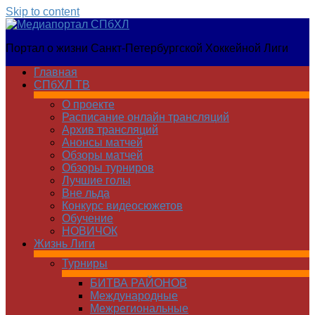
Skip to content
Медиапортал
Портал о жизни Санкт-Петербургской Хоккейной Лиги
СПбХЛ
Главная
СПбХЛ ТВ
О проекте
Расписание онлайн трансляций
Архив трансляций
Анонсы матчей
Обзоры матчей
Обзоры турниров
Лучшие голы
Вне льда
Конкурс видеосюжетов
Обучение
НОВИЧОК
Жизнь Лиги
Турниры
БИТВА РАЙОНОВ
Международные
Межрегиональные