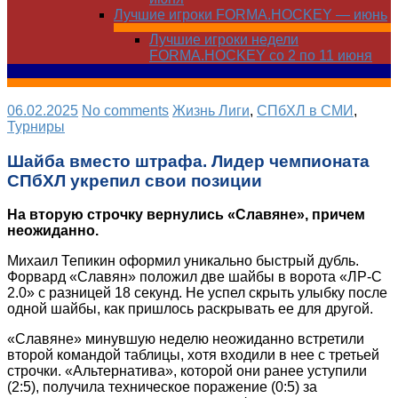
Лучшие игроки FORMA.HOCKEY — июнь
Лучшие игроки недели
FORMA.HOCKEY со 2 по 11 июня
06.02.2025
No comments
Жизнь Лиги
,
СПбХЛ в СМИ
,
Турниры
Шайба вместо штрафа. Лидер чемпионата
СПбХЛ укрепил свои позиции
На вторую строчку вернулись «Славяне», причем
неожиданно.
Михаил Тепикин оформил уникально быстрый дубль.
Форвард «Славян» положил две шайбы в ворота «ЛР-С
2.0» с разницей 18 секунд. Не успел скрыть улыбку после
одной шайбы, как пришлось раскрывать ее для другой.
«Славяне» минувшую неделю неожиданно встретили
второй командой таблицы, хотя входили в нее с третьей
строчки. «Альтернатива», которой они ранее уступили
(2:5), получила техническое поражение (0:5) за