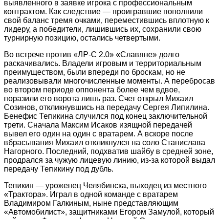
выявленного в заявке игрока с профессиональным
контрактом. Как следствие — проигравшие пополнили
свой баланс тремя очками, переместившись вплотную к
лидеру, а победители, лишившись их, сохранили свою
турнирную позицию, остались четвертыми.
Во встрече против «ЛР-С 2.0» «Славяне» долго
раскачивались. Владели игровым и территориальным
преимуществом, были впереди по броскам, но не
реализовывали многочисленные моменты. А перебросав
во втором периоде оппонента более чем вдвое,
поразили его ворота лишь раз. Счет открыл Михаил
Созинов, откликнувшись на передачу Сергея Липилина.
Бенефис Тепикина случился под конец заключительной
трети. Сначала Максим Исаков изящной передачей
вывел его один на один с вратарем. А вскоре после
вбрасывания Михаил откликнулся на соло Станислава
Нагорного. Последний, подхватив шайбу в средней зоне,
продрался за чужую лицевую линию, из‑за которой выдал
передачу Тепикину под дубль.
Тепикин — уроженец Челябинска, выходец из местного
«Трактора». Играл в одной команде с вратарем
Владимиром Галкиным, ныне представляющим
«Автомобилист», защитниками Егором Замулой, который