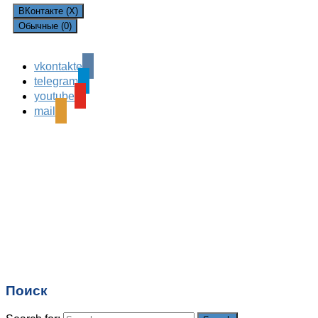
ВКонтакте (
X
)
Обычные (0)
vkontakte
Leave a Reply
telegram
Ваш адрес email не будет опубликован.
Обязательные
youtube
поля помечены
*
mail
Комментарий
*
Имя
*
Email
*
Поиск
Сайт