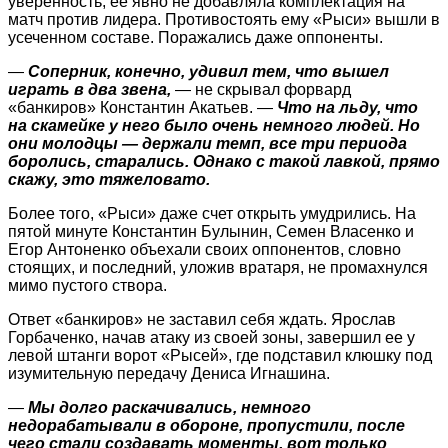
уверенность, ее явно не добавляла комплектация на
матч против лидера. Противостоять ему «Рыси» вышли в
усеченном составе. Поражались даже оппоненты.
—
Соперник, конечно, удивил тем, что вышел
играть в два звена,
— не скрывал форвард
«банкиров» Константин Акатьев. —
Что на льду, что
на скамейке у него было очень немного людей. Но
они молодцы — держали темп, все три периода
боролись, старались. Однако с такой лавкой, прямо
скажу, это тяжеловато.
Более того, «Рыси» даже счет открыть умудрились. На
пятой минуте Константин Булынин, Семен Власенко и
Егор Антоненко объехали своих оппонентов, словно
стоящих, и последний, уложив вратаря, не промахнулся
мимо ­пустого створа.
Ответ «банкиров» не заставил себя ждать. Ярослав
Горбаченко, начав атаку из своей зоны, завершил ее у
левой штанги ворот «Рысей», где подставил клюшку под
изумительную передачу Дениса Игнашина.
—
Мы долго раскачивались, немного
недорабатывали в обороне, пропустили, после
чего стали создавать моменты, вот только