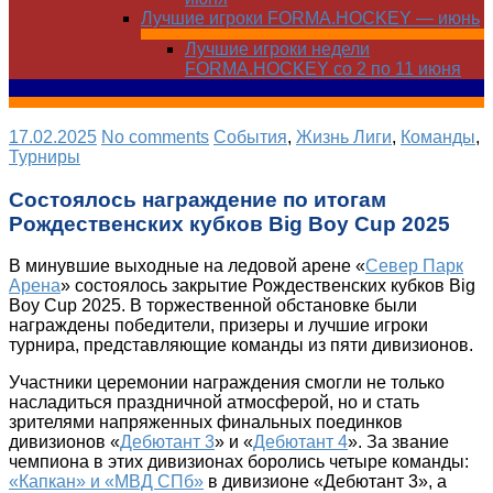
Лучшие игроки FORMA.HOCKEY — июнь
Лучшие игроки недели
FORMA.HOCKEY со 2 по 11 июня
17.02.2025
No comments
Cобытия
,
Жизнь Лиги
,
Команды
,
Турниры
Состоялось награждение по итогам
Рождественских кубков Big Boy Cup 2025
В минувшие выходные на ледовой арене «
Север Парк
Арена
» состоялось закрытие Рождественских кубков Big
Boy Cup 2025. В торжественной обстановке были
награждены победители, призеры и лучшие игроки
турнира, представляющие команды из пяти дивизионов.
Участники церемонии награждения смогли не только
насладиться праздничной атмосферой, но и стать
зрителями напряженных финальных поединков
дивизионов «
Дебютант 3
» и «
Дебютант 4
». За звание
чемпиона в этих дивизионах боролись четыре команды:
«Капкан» и «МВД СПб»
в дивизионе «Дебютант 3», а