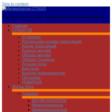
Skip to content
Медиапортал
Портал о жизни Санкт-Петербургской Хоккейной Лиги
СПбХЛ
Главная
СПбХЛ ТВ
О проекте
Расписание онлайн трансляций
Архив трансляций
Анонсы матчей
Обзоры матчей
Обзоры турниров
Лучшие голы
Вне льда
Конкурс видеосюжетов
Обучение
НОВИЧОК
Жизнь Лиги
Турниры
БИТВА РАЙОНОВ
Международные
Межрегиональные