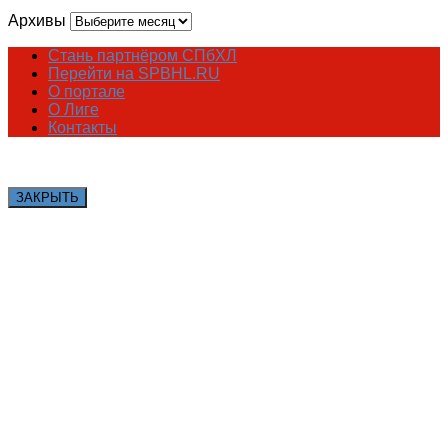
Архивы
Стань партнёром СПбХЛ
Перейти на SPBHL.RU
О портале
О Лиге
Контакты
ЗАКРЫТЬ