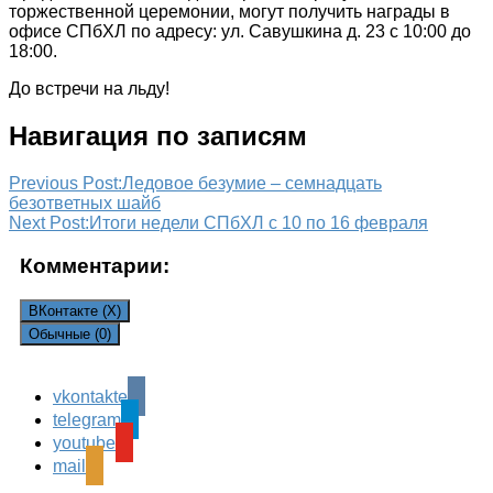
торжественной церемонии, могут получить награды в
офисе СПбХЛ по адресу: ул. Савушкина д. 23 с 10:00 до
18:00.
До встречи на льду!
Навигация по записям
Previous Post:
Ледовое безумие – семнадцать
безответных шайб
Next Post:
Итоги недели СПбХЛ с 10 по 16 февраля
Комментарии:
ВКонтакте (
X
)
Обычные (0)
vkontakte
Leave a Reply
telegram
Ваш адрес email не будет опубликован.
Обязательные
youtube
поля помечены
*
mail