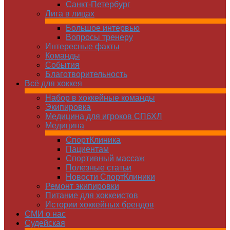
Санкт-Петербург
Лига в лицах
Большое интервью
Вопросы тренеру
Интересные факты
Команды
Cобытия
Благотворительность
Всё для хоккея
Набор в хоккейные команды
Экипировка
Медицина для игроков СПбХЛ
Медицина
СпортКлиника
Пациентам
Спортивный массаж
Полезные статьи
Новости СпортКлиники
Ремонт экипировки
Питание для хоккеистов
Истории хоккейных брендов
СМИ о нас
Судейская