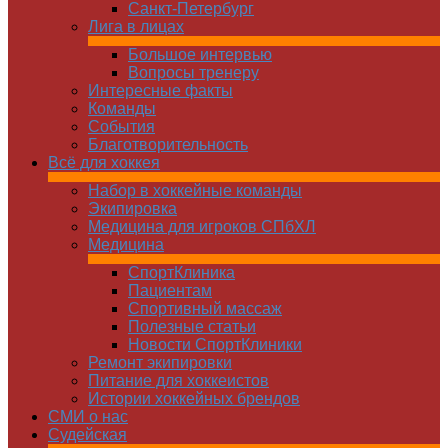
Санкт-Петербург
Лига в лицах
Большое интервью
Вопросы тренеру
Интересные факты
Команды
Cобытия
Благотворительность
Всё для хоккея
Набор в хоккейные команды
Экипировка
Медицина для игроков СПбХЛ
Медицина
СпортКлиника
Пациентам
Спортивный массаж
Полезные статьи
Новости СпортКлиники
Ремонт экипировки
Питание для хоккеистов
Истории хоккейных брендов
СМИ о нас
Судейская