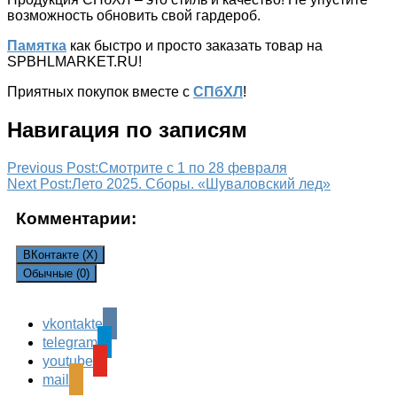
возможность обновить свой гардероб.
Памятка
как быстро и просто заказать товар на
SPBHLMARKET.RU!
Приятных покупок вместе с
СПбХЛ
!
Навигация по записям
Previous Post:
Смотрите с 1 по 28 февраля
Next Post:
Лето 2025. Сборы. «Шуваловский лед»
Комментарии:
ВКонтакте (
X
)
Обычные (0)
vkontakte
Leave a Reply
telegram
Ваш адрес email не будет опубликован.
Обязательные
youtube
поля помечены
*
mail