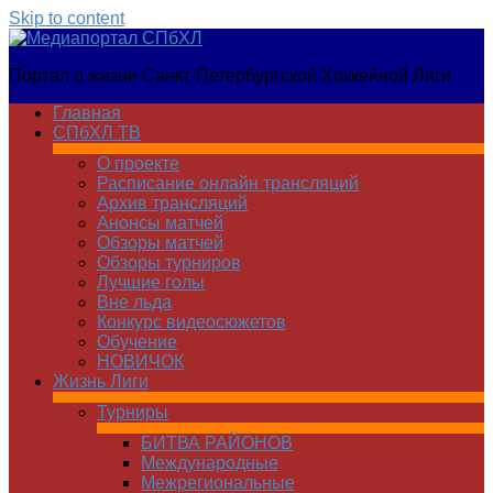
Skip to content
Медиапортал
Портал о жизни Санкт-Петербургской Хоккейной Лиги
СПбХЛ
Главная
СПбХЛ ТВ
О проекте
Расписание онлайн трансляций
Архив трансляций
Анонсы матчей
Обзоры матчей
Обзоры турниров
Лучшие голы
Вне льда
Конкурс видеосюжетов
Обучение
НОВИЧОК
Жизнь Лиги
Турниры
БИТВА РАЙОНОВ
Международные
Межрегиональные