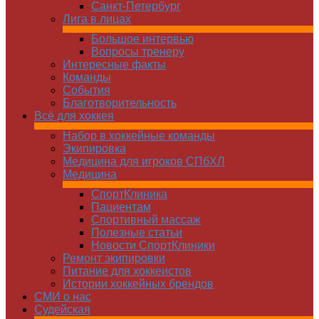
Санкт-Петербург
Лига в лицах
Большое интервью
Вопросы тренеру
Интересные факты
Команды
Cобытия
Благотворительность
Всё для хоккея
Набор в хоккейные команды
Экипировка
Медицина для игроков СПбХЛ
Медицина
СпортКлиника
Пациентам
Спортивный массаж
Полезные статьи
Новости СпортКлиники
Ремонт экипировки
Питание для хоккеистов
Истории хоккейных брендов
СМИ о нас
Судейская