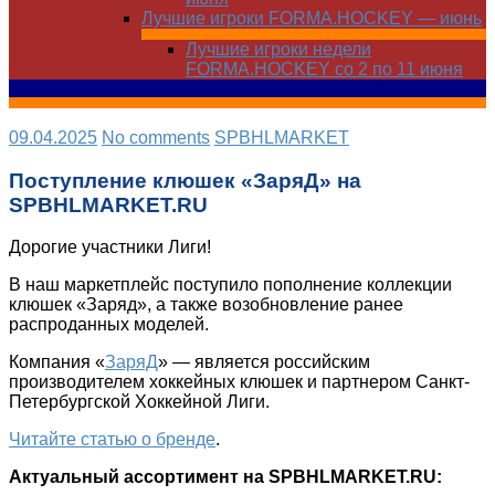
Лучшие игроки FORMA.HOCKEY — июнь
Лучшие игроки недели
FORMA.HOCKEY со 2 по 11 июня
09.04.2025
No comments
SPBHLMARKET
Поступление клюшек «ЗаряД» на
SPBHLMARKET.RU
Дорогие участники Лиги!
В наш маркетплейс поступило пополнение коллекции
клюшек «Заряд», а также возобновление ранее
распроданных моделей.
Компания «
ЗаряД
» — является российским
производителем хоккейных клюшек и партнером Санкт-
Петербургской Хоккейной Лиги.
Читайте статью о бренде
.
Актуальный ассортимент на
SPBHLMARKET
.
RU
: