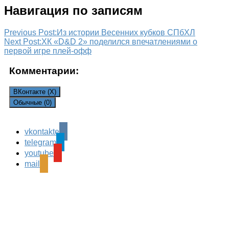
Навигация по записям
Previous Post:
Из истории Весенних кубков СПбХЛ
Next Post:
ХК «D&D 2» поделился впечатлениями о
первой игре плей-офф
Комментарии:
ВКонтакте (
X
)
Обычные (0)
vkontakte
Leave a Reply
telegram
Ваш адрес email не будет опубликован.
Обязательные
youtube
поля помечены
*
mail
Комментарий
*