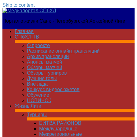
Skip to content
Медиапортал
Портал о жизни Санкт-Петербургской Хоккейной Лиги
СПбХЛ
Главная
СПбХЛ ТВ
О проекте
Расписание онлайн трансляций
Архив трансляций
Анонсы матчей
Обзоры матчей
Обзоры турниров
Лучшие голы
Вне льда
Конкурс видеосюжетов
Обучение
НОВИЧОК
Жизнь Лиги
Турниры
БИТВА РАЙОНОВ
Международные
Межрегиональные