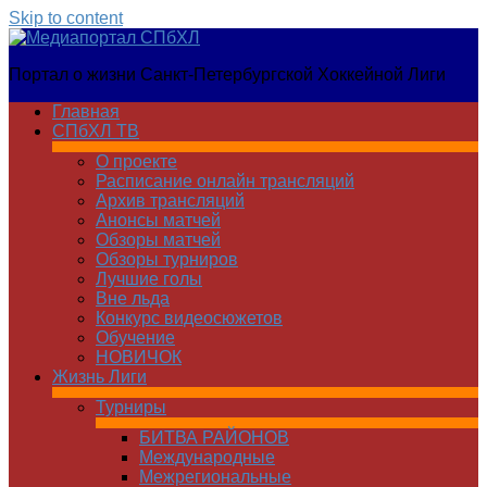
Skip to content
Медиапортал
Портал о жизни Санкт-Петербургской Хоккейной Лиги
СПбХЛ
Главная
СПбХЛ ТВ
О проекте
Расписание онлайн трансляций
Архив трансляций
Анонсы матчей
Обзоры матчей
Обзоры турниров
Лучшие голы
Вне льда
Конкурс видеосюжетов
Обучение
НОВИЧОК
Жизнь Лиги
Турниры
БИТВА РАЙОНОВ
Международные
Межрегиональные