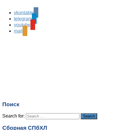
vkontakte
Leave a Reply
telegram
Ваш адрес email не будет опубликован.
Обязательные
youtube
поля помечены
*
mail
Комментарий
*
Имя
*
Email
*
Поиск
Сайт
Search for:
Search
Сборная СПбХЛ