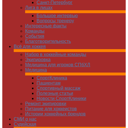
Санкт-Петербург
Лига в лицах
Большое интервью
Вопросы тренеру
Интересные факты
Команды
Cобытия
Благотворительность
Всё для хоккея
Набор в хоккейные команды
Экипировка
Медицина для игроков СПбХЛ
Медицина
СпортКлиника
Пациентам
Спортивный массаж
Полезные статьи
Новости СпортКлиники
Ремонт экипировки
Питание для хоккеистов
Истории хоккейных брендов
СМИ о нас
Судейская