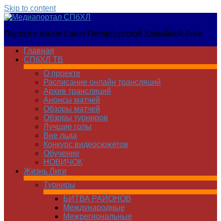
Skip to content
Медиапортал
Портал о жизни Санкт-Петербургской Хоккейной Лиги
СПбХЛ
Главная
СПбХЛ ТВ
О проекте
Расписание онлайн трансляций
Архив трансляций
Анонсы матчей
Обзоры матчей
Обзоры турниров
Лучшие голы
Вне льда
Конкурс видеосюжетов
Обучение
НОВИЧОК
Жизнь Лиги
Турниры
БИТВА РАЙОНОВ
Международные
Межрегиональные