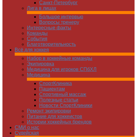
Санкт-Петербург
Лига в лицах
Большое интервью
Вопросы тренеру
Интересные факты
Команды
Cобытия
Благотворительность
Всё для хоккея
Набор в хоккейные команды
Экипировка
Медицина для игроков СПбХЛ
Медицина
СпортКлиника
Пациентам
Спортивный массаж
Полезные статьи
Новости СпортКлиники
Ремонт экипировки
Питание для хоккеистов
Истории хоккейных брендов
СМИ о нас
Судейская