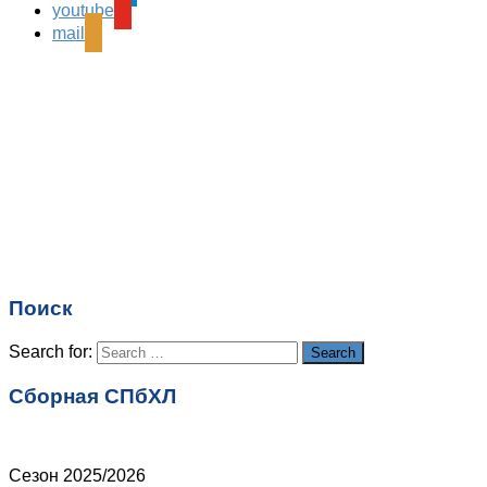
Ваш адрес email не будет опубликован.
Обязательные
youtube
поля помечены
*
mail
Комментарий
*
Имя
*
Email
*
Поиск
Сайт
Search for:
Search
Сборная СПбХЛ
Сезон 2025/2026