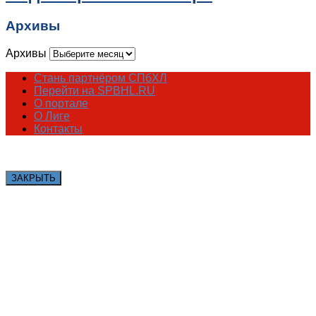
Архивы
Архивы
Стань партнёром СПбХЛ
Перейти на SPBHL.RU
О портале
О Лиге
Контакты
ЗАКРЫТЬ