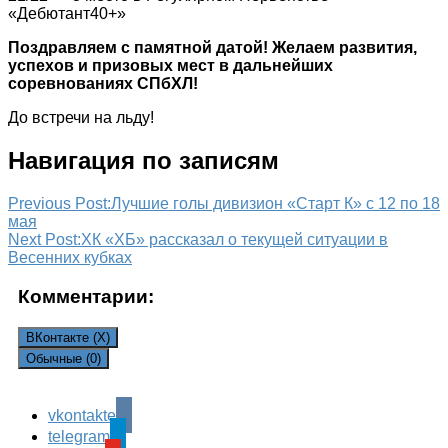
«Дебютант40+»
Поздравляем с памятной датой! Желаем развития,
успехов и призовых мест в дальнейших
соревнованиях СПбХЛ!
До встречи на льду!
Навигация по записям
Previous Post:
Лучшие голы дивизион «Старт К» с 12 по 18
мая
Next Post:
ХК «ХБ» рассказал о текущей ситуации в
Весенних кубках
Комментарии:
ВКонтакте (
X
)
Обычные (0)
vkontakte
Leave a Reply
telegram