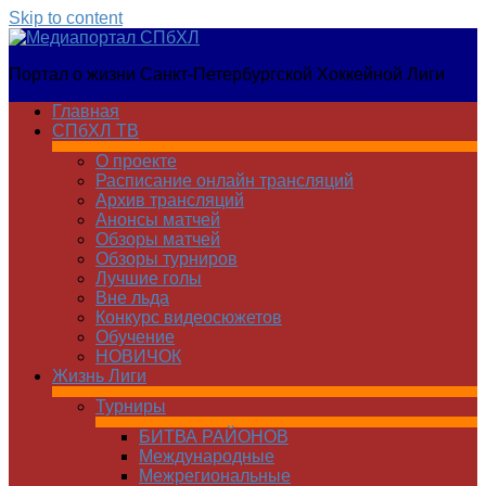
Skip to content
Медиапортал
Портал о жизни Санкт-Петербургской Хоккейной Лиги
СПбХЛ
Главная
СПбХЛ ТВ
О проекте
Расписание онлайн трансляций
Архив трансляций
Анонсы матчей
Обзоры матчей
Обзоры турниров
Лучшие голы
Вне льда
Конкурс видеосюжетов
Обучение
НОВИЧОК
Жизнь Лиги
Турниры
БИТВА РАЙОНОВ
Международные
Межрегиональные