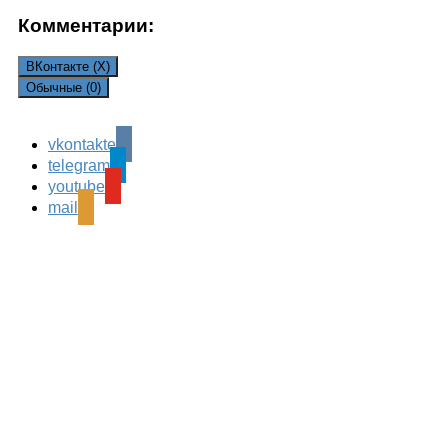
Комментарии:
ВКонтакте (
X
)
Обычные (0)
vkontakte
Leave a Reply
telegram
Ваш адрес email не будет опубликован.
Обязательные
youtube
поля помечены
*
mail
Комментарий
*
Имя
*
Email
*