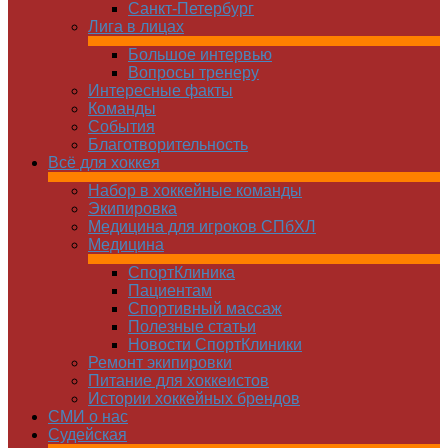
Санкт-Петербург
Лига в лицах
Большое интервью
Вопросы тренеру
Интересные факты
Команды
Cобытия
Благотворительность
Всё для хоккея
Набор в хоккейные команды
Экипировка
Медицина для игроков СПбХЛ
Медицина
СпортКлиника
Пациентам
Спортивный массаж
Полезные статьи
Новости СпортКлиники
Ремонт экипировки
Питание для хоккеистов
Истории хоккейных брендов
СМИ о нас
Судейская