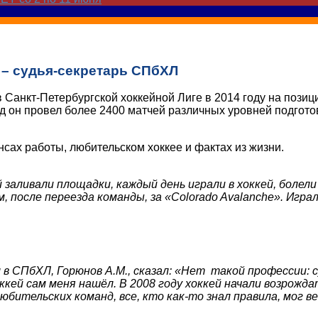
 – судья-секретарь СПбХЛ
 Санкт-Петербургской хоккейной Лиге в 2014 году на позиц
од он провел более 2400 матчей различных уровней подгот
ах работы, любительском хоккее и фактах из жизни.
 заливали площадки, каждый день играли в хоккей, болел
м, после переезда команды, за «
Colorado
Avalanche». Играл
в СПбХЛ, Горюнов А.М., сказал: «Нет такой профессии: с
кей сам меня нашёл. В 2008 году хоккей начали возрождат
бительских команд, все, кто как-то знал правила, мог 