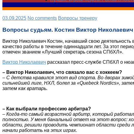
03.09.2025
No comments
Вопросы тренеру
Вопросы судьям. Костин Виктор Николаевич
Виктор Николаевич Костин, начавший свою деятельность в
качество работы в течение одиннадцати лет. За этот пери
отмечен званием «Лучший секретарь сезона СПбХЛ».
Виктор Николаевич
рассказал пресс-службе СПбХЛ о нюанс
– Виктор Николаевич, что связало вас с хоккеем?
– С детства нравился этот вид спорта. Во дворах зимой
сильнейшей лиге, НХЛ, болел за «
Quebeck
Nordics», зате
затем как вратарь.
– Как выбрали профессию арбитра?
– Когда-то самый возрастной арбитр, который работал 
полностью. У меня банальный ответ на этот вопрос: хок
области, решили проводить чемпионат области среди лю
начали работать на этих играх.