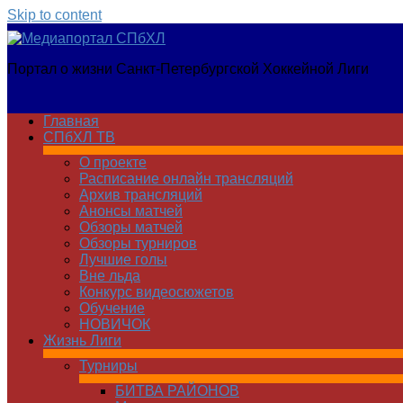
Skip to content
Медиапортал
Портал о жизни Санкт-Петербургской Хоккейной Лиги
СПбХЛ
Главная
СПбХЛ ТВ
О проекте
Расписание онлайн трансляций
Архив трансляций
Анонсы матчей
Обзоры матчей
Обзоры турниров
Лучшие голы
Вне льда
Конкурс видеосюжетов
Обучение
НОВИЧОК
Жизнь Лиги
Турниры
БИТВА РАЙОНОВ