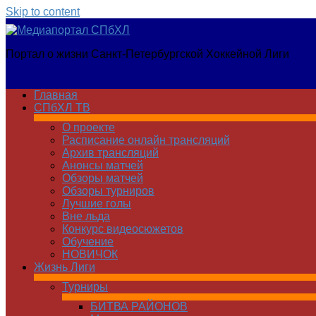
Skip to content
Медиапортал
Портал о жизни Санкт-Петербургской Хоккейной Лиги
СПбХЛ
Главная
СПбХЛ ТВ
О проекте
Расписание онлайн трансляций
Архив трансляций
Анонсы матчей
Обзоры матчей
Обзоры турниров
Лучшие голы
Вне льда
Конкурс видеосюжетов
Обучение
НОВИЧОК
Жизнь Лиги
Турниры
БИТВА РАЙОНОВ