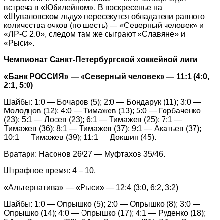
встреча в «Юбилейном». В воскресенье на
«Шуваловском льду» пересекутся обладатели равного
количества очков (по шесть) — «Северный человек» и
«ЛР-С 2.0», следом там же сыграют «Славяне» и
«Рыси».
Чемпионат Санкт-Петербургской хоккейной лиги
«Банк РОССИЯ» — «Северный человек» — 11:1 (4:0,
2:1, 5:0)
Шайбы: 1:0 — Бочаров (5); 2:0 — Бондарук (11); 3:0 —
Молодцов (12); 4:0 — Тимажев (13); 5:0 — Горбаченко
(23); 5:1 — Лосев (23); 6:1 — Тимажев (25); 7:1 —
Тимажев (36); 8:1 — Тимажев (37); 9:1 — Акатьев (37);
10:1 — Тимажев (39); 11:1 — Докшин (45).
Вратари: Насонов 26/27 — Муфтахов 35/46.
Штрафное время: 4 – 10.
«Альтернатива» — «Рыси» — 12:4 (3:0, 6:2, 3:2)
Шайбы: 1:0 — Опрышко (5); 2:0 — Опрышко (8); 3:0 —
Опрышко (14); 4:0 — Опрышко (17); 4:1 — Руденко (18);