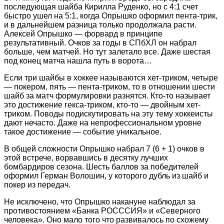
последующая шайба Кирилла Руденко, но с 4:1 счет
быстро ушел на 5:1, когда Опрышко оформил пента-трик,
и в дальнейшем разница только продолжала расти.
Алексей Опрышко — форвард в принципе
результативный. Очков за годы в СПбХЛ он набрал
больше, чем матчей. Но тут залетало все. Даже шестая
под конец матча нашла путь в ворота…
Если три шайбы в хоккее называются хет-триком, четыре
— покером, пять — пента-триком, то в отношении шести
шайб за матч формулировки разнятся. Кто‑то называет
это достижение гекса-триком, кто‑то — двойным хет-
триком. Поводы подискутировать на эту тему хоккеисты
дают нечасто. Даже на непрофессиональном уровне
такое достижение — событие уникальное.
В общей сложности Опрышко набрал 7 (6 + 1) очков в
этой встрече, ворвавшись в десятку лучших
бомбардиров сезона. Шесть баллов за победителей
оформил Герман Волошин, у которого дубль из шайб и
покер из передач.
Не исключено, что Опрышко накануне наблюдал за
противостоянием «Банка РОСССИЯ» и «Северного
человека». Оно мало того что развивалось по схожему