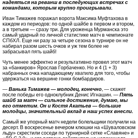
надеяться на реванш в последующих встречах с
командами, которым крупно проигрывали.
Иван Тимажев поражал ворота Максима Муфтахова в
каждом из периодов: по одной шайбе в первом и втором,
а в третьем — сразу три. Для уроженца Мурманска это
самый ударный по личной статис­тике матч в чемпионате
СПбХЛ. Еще ни разу за четыре сезона в турнире он не
набирал разом шесть очков и уж тем более не
забрасывал пять шайб!
Чуть менее эффектно и результативно провел этот матч
за «банкиров» Ярослав Горбаченко. Но и 4 (1 + 3)
набранных очка нападающему хватило для того, чтобы
удержаться на вершине гонки бомбардиров.
—
Ванька Тимажев — молодец, конечно
, — скажет
после победы его одноклубник Денис Игнашин. —
Пять
шайб за матч — сильное достижение, думаю, мы
его отметим. Он и Костя Акатьев — большие
молодцы, значительный вклад в наш успех внесли.
Самый же упорный матч недели болельщики получили на
десерт. В воскресенье вечером клюшки на «Шуваловском
льду» скрестили соседи по турнирной сетке «Славяне» и