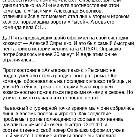
узнали только на 21‑й минуте противостояния этой
команды с «Рысями». Александр Воронков,
отличившийся в тот момент, стал лишь вторым игроком
хозяев, поразившим ворота «Рысей». А ведь его
команда вела 6:1…
Да! Пять предыдущих шайб оформил на свой счет один
хоккеист — Алексей Опрышко. И это был самый быстрый
пента-трик в истории чемпионата СПбХЛ: Опрышко
потребовалось менее 20 минут. И ведь этим он не
ограничился…
Противостояние «Альтернативы» с «Рысями» не
подразумевало столь грандиозного разгрома. Обе
команды обосновались на последних этажах таблицы, и
для «Рысей» встреча с соседями была хорошей
возможностью поживиться первыми очками в сезоне. Но
у них с самого начала что‑то пошло не так.
На важный с турнирной точки зрения матч они собрались
лишь в восемь полевых игроков. Как следствие —
проблемы против полноценного состава противника
начались у «Рысей» очень быст­ро. Счет 4:0, и,
соответственно, свой покер Опрышко оформил уже к
17‑й минуте. Подобие интриги вроде бы зародила