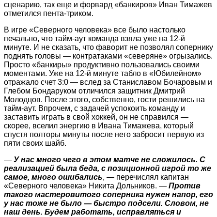
сценарию, так еще и форвард «банкиров» Иван Тимажев
отметился пента-триком.
В игре «Северного человека» все было настолько
печально, что тайм-аут команда взяла уже на 12‑й
минуте. И не сказать, что фаворит не позволял сопернику
поднять головы — контратаками «северяне» огрызались.
Просто «банкиры» продуктивно пользовались своими
моментами. Уже на 12‑й минуте табло в «Юбилейном»
отражало счет 3:0 — вслед за Станиславом Бочаровым и
Глебом Бондаруком отличился защитник Дмитрий
Молодцов. После этого, собственно, гости решились на
тайм-аут. Впрочем, с задачей успокоить команду и
заставить играть в свой хоккей, он не справился —
скорее, вселил энергию в Ивана Тимажева, который
спус­тя полторы минуты после него забросит первую из
пяти своих шайб.
—
У нас много чего в этом матче не сложилось. С
реализацией была беда, с позиционной игрой то же
самое, много ошибались
, — перечислял капитан
«Северного человека» Никита Дольников. —
Против
такого мастеровитого соперника нужен напор, его
у нас тоже не было — быстро подсели. Словом, не
наш день. Будем работать, исправляться и