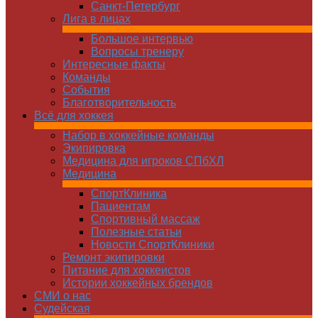
Санкт-Петербург
Лига в лицах
Большое интервью
Вопросы тренеру
Интересные факты
Команды
Cобытия
Благотворительность
Всё для хоккея
Набор в хоккейные команды
Экипировка
Медицина для игроков СПбХЛ
Медицина
СпортКлиника
Пациентам
Спортивный массаж
Полезные статьи
Новости СпортКлиники
Ремонт экипировки
Питание для хоккеистов
Истории хоккейных брендов
СМИ о нас
Судейская