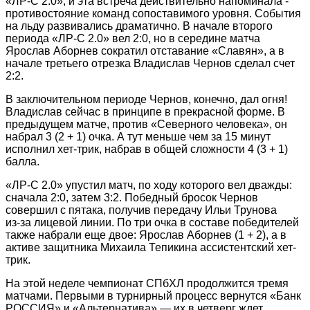
«ЛР-С 2.0», и эта встреча действительно напоминала ­
противостояние команд сопоставимого уровня. События
на льду развивались драматично. В начале второго
периода «ЛР-С 2.0» вел 2:0, но в середине матча
Ярослав ­Аборнев сократил отставание «Славян», а в
начале третьего отрезка ­Владислав Чернов сделал счет
2:2.
В заключительном периоде Чернов, конечно, дал огня!
Влади­слав сейчас в принципе в прекрасной форме. В
предыдущем матче, против «Северного человека», он
набрал 3 (2 + 1) очка. А тут меньше чем за 15 минут
исполнил хет-трик, набрав в общей сложности 4 (3 + 1)
балла.
«ЛР-С 2.0» упустил матч, по ходу которого вел дважды:
сначала 2:0, затем 3:2. Победный бросок Чернов
совершил с пятака, получив передачу Ильи Трунова
из‑за лицевой линии. По три очка в составе победителей
также набрали еще двое: Ярослав Аборнев (1 + 2), а в
активе защитника Михаила Тепикина ассистентский хет-
трик.
На этой неделе чемпионат ­СПбХЛ продолжится тремя
матчами. Первыми в турнирный процесс вернутся «Банк
РОССИЯ» и «Альтернатива» — их в четверг ждет