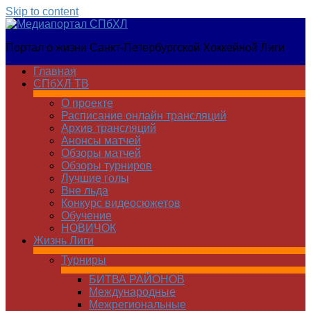
Skip to content
Медиапортал
Портал о жизни Санкт-Петербургской Хоккейной Лиги
СПбХЛ
Главная
СПбХЛ ТВ
О проекте
Расписание онлайн трансляций
Архив трансляций
Анонсы матчей
Обзоры матчей
Обзоры турниров
Лучшие голы
Вне льда
Конкурс видеосюжетов
Обучение
НОВИЧОК
Жизнь Лиги
Турниры
БИТВА РАЙОНОВ
Международные
Межрегиональные