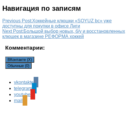
Навигация по записям
Previous Post:
Хоккейные клюшки «SOYUZ bc» уже
доступны для покупки в офисе Лиги
Next Post:
Большой выбор новых, б/у и восстановленных
клюшек в магазине РЕФОРМА хоккей
Комментарии:
ВКонтакте (
X
)
Обычные (0)
vkontakte
Leave a Reply
telegram
Ваш адрес email не будет опубликован.
Обязательные
youtube
поля помечены
*
mail
Комментарий
*