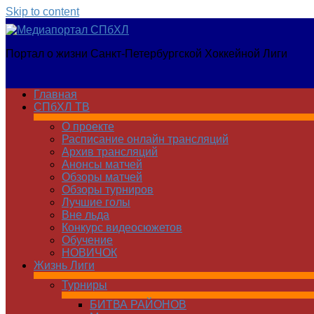
Skip to content
Медиапортал
Портал о жизни Санкт-Петербургской Хоккейной Лиги
СПбХЛ
Главная
СПбХЛ ТВ
О проекте
Расписание онлайн трансляций
Архив трансляций
Анонсы матчей
Обзоры матчей
Обзоры турниров
Лучшие голы
Вне льда
Конкурс видеосюжетов
Обучение
НОВИЧОК
Жизнь Лиги
Турниры
БИТВА РАЙОНОВ