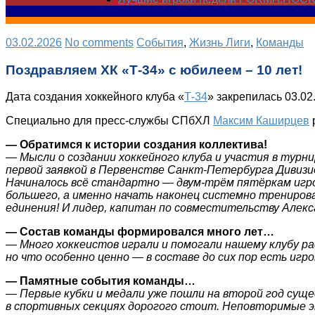
03.02.2026
No comments
Cобытия
,
Жизнь Лиги
,
Команды
Поздравляем ХК «Т-34» с юбилеем – 10 лет!
Дата создания хоккейного клуба «
Т-34
» закрепилась 03.02
Специально для пресс-службы СПбХЛ
Максим Каширцев
—
Обратимся к истории создания коллектива!
— Мысли о создании хоккейного клуба и участия в турни
первой заявкой в Первенстве Санкт-Петербурга Дивизи
Начиналось всё стандартно — двум-трём пятёркам игро
большего, а именно начать наконец системно тренирова
единения! И лидер, капитан по совместительству Алекс
—
Состав команды формировался много лет…
— Много хоккеистов играли и помогали нашему клубу ра
но что особенно ценно — в составе до сих пор есть игр
—
Памятные события команды…
— Первые кубки и медали уже пошли на второй год суще
в спортивных секциях дорогого стоит. Неповторимые эм