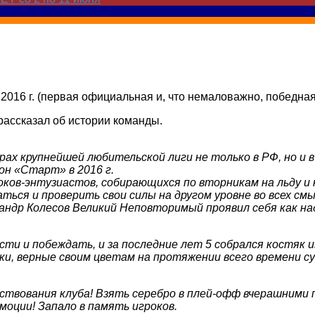
.2016 г. (первая официальная и, что немаловажно, победная 
рассказал об истории команды.
рах крупнейшей любительской лиги не только в РФ, но и 
он «Старт» в 2016 г.
ков-энтузиастов, собирающихся по вторникам на льду и 
ться и проверить свои силы на другом уровне во всех см
андр Колесов Великий Неповторимый проявил себя как над
сти и побеждать, и за последние лет 5 собрался костяк 
оки, верные своим цветам на протяжении всего времени с
ствования клуба! Взять серебро в плей-офф вчерашними 
оции! Запало в память игроков.