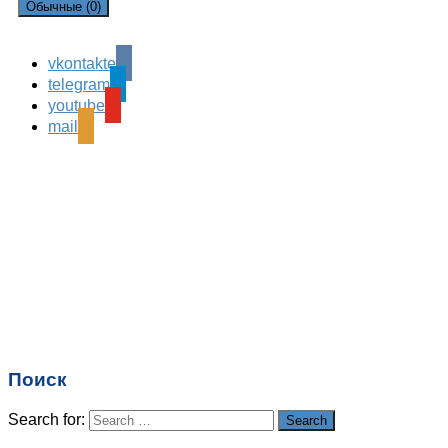
Обычные (0)
vkontakte
Leave a Reply
telegram
Ваш адрес email не будет опубликован.
Обязательные
youtube
поля помечены
*
mail
Комментарий
*
Имя
*
Email
*
Поиск
Сайт
Search for:
Search