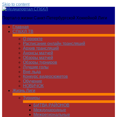
Skip to content
Медиапортал
Портал о жизни Санкт-Петербургской Хоккейной Лиги
СПбХЛ
Главная
СПбХЛ ТВ
О проекте
Расписание онлайн трансляций
Архив трансляций
Анонсы матчей
Обзоры матчей
Обзоры турниров
Лучшие голы
Вне льда
Конкурс видеосюжетов
Обучение
НОВИЧОК
Жизнь Лиги
Турниры
БИТВА РАЙОНОВ
Международные
Межрегиональные