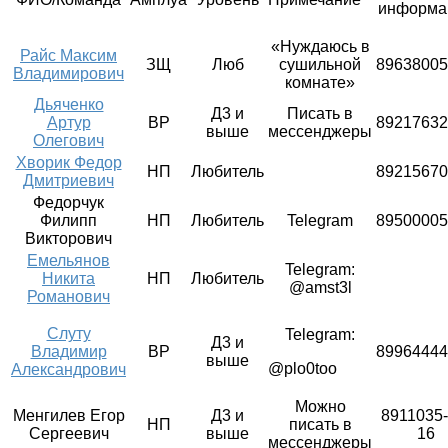
информа
«Нуждаюсь в
Райс Максим
ЗЩ
Люб
сушильной
89638005
Владимирович
комнате»
Дьяченко
Д3 и
Писать в
Артур
ВР
89217632
выше
мессенджеры
Олегович
Хворик Федор
НП
Любитель
89215670
Дмитриевич
Федорчук
Филипп
НП
Любитель
Telegram
89500005
Викторович
Емельянов
Telegram:
Никита
НП
Любитель
@amst3l
Романович
Слуту
Telegram:
Д3 и
Владимир
ВР
89964444
выше
@plo0too
Александрович
Можно
Менгилев Егор
Д3 и
8911035-
НП
писать в
Сергеевич
выше
16
мессенджеры