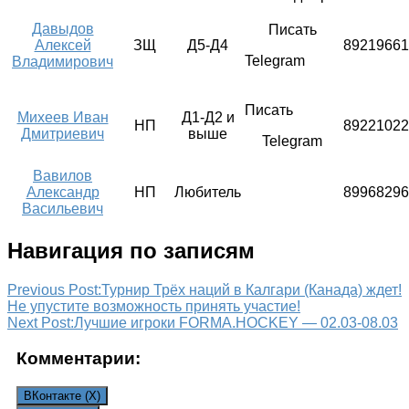
Давыдов
Писать
Алексей
ЗЩ
Д5-Д4
89219661
Telegram
Владимирович
Писать
Михеев Иван
Д1-Д2 и
НП
89221022
Дмитриевич
выше
Telegram
Вавилов
Александр
НП
Любитель
89968296
Васильевич
Навигация по записям
Previous Post:
Турнир Трёх наций в Калгари (Канада) ждет!
Не упустите возможность принять участие!
Next Post:
Лучшие игроки FORMA.HOCKEY — 02.03-08.03
Комментарии:
ВКонтакте (
X
)