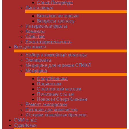
Санкт-Петербург
Лига в лицах
Большое интервью
Вопросы тренеру
Интересные факты
Команды
Cобытия
Благотворительность
Всё для хоккея
Набор в хоккейные команды
Экипировка
Медицина для игроков СПбХЛ
Медицина
СпортКлиника
Пациентам
Спортивный массаж
Полезные статьи
Новости СпортКлиники
Ремонт экипировки
Питание для хоккеистов
Истории хоккейных брендов
СМИ о нас
Судейская