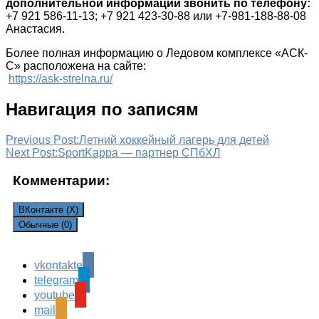
дополнительной информации звонить по телефону:
+7 921 586-11-13; +7 921 423-30-88 или +7-981-188-88-08
Анастасия.
Более полная информацию о Ледовом комплексе «АСК-
С» расположена на сайте:
https://ask-strelna.ru/
Навигация по записям
Previous Post:
Летний хоккейный лагерь для детей
Next Post:
SportKappa — партнер СПбХЛ
Комментарии:
ВКонтакте (
X
)
Обычные (0)
vkontakte
Leave a Reply
telegram
Ваш адрес email не будет опубликован.
Обязательные
youtube
поля помечены
*
mail