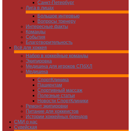
Санкт-Петербург
Лига в лицах
Большое интервью
Вопросы тренеру
Интересные факты
Команды
Cобытия
Благотворительность
Всё для хоккея
Набор в хоккейные команды
Экипировка
Медицина для игроков СПбХЛ
Медицина
СпортКлиника
Пациентам
Спортивный массаж
Полезные статьи
Новости СпортКлиники
Ремонт экипировки
Питание для хоккеистов
Истории хоккейных брендов
СМИ о нас
Судейская