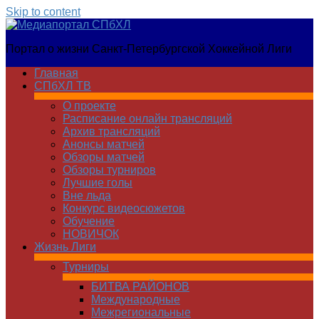
Skip to content
Медиапортал
Портал о жизни Санкт-Петербургской Хоккейной Лиги
СПбХЛ
Главная
СПбХЛ ТВ
О проекте
Расписание онлайн трансляций
Архив трансляций
Анонсы матчей
Обзоры матчей
Обзоры турниров
Лучшие голы
Вне льда
Конкурс видеосюжетов
Обучение
НОВИЧОК
Жизнь Лиги
Турниры
БИТВА РАЙОНОВ
Международные
Межрегиональные