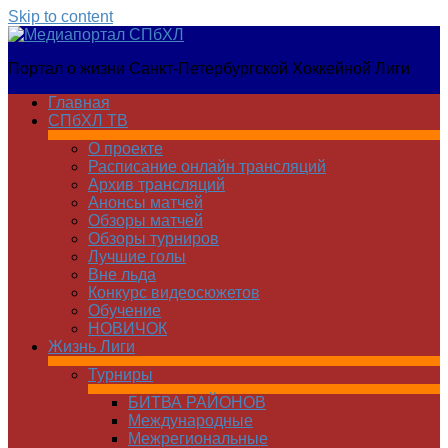
Skip to content
Медиапортал
Портал о жизни Санкт-Петербургской Хоккейной Лиги
СПбХЛ
Главная
СПбХЛ ТВ
О проекте
Расписание онлайн трансляций
Архив трансляций
Анонсы матчей
Обзоры матчей
Обзоры турниров
Лучшие голы
Вне льда
Конкурс видеосюжетов
Обучение
НОВИЧОК
Жизнь Лиги
Турниры
БИТВА РАЙОНОВ
Международные
Межрегиональные