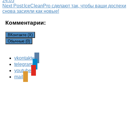
24.05
Next Post:
IceCleanPro сделают так, чтобы ваши доспехи
снова засияли как новые!
Комментарии:
ВКонтакте (
X
)
Обычные (0)
vkontakte
Leave a Reply
telegram
Ваш адрес email не будет опубликован.
Обязательные
youtube
поля помечены
*
mail
Комментарий
*