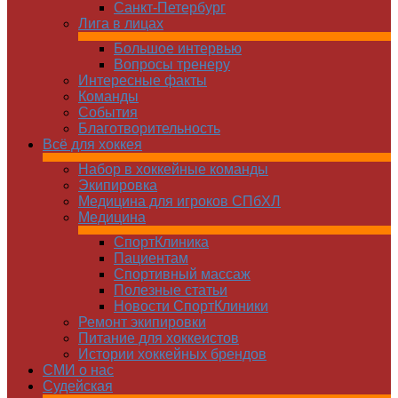
Санкт-Петербург
Лига в лицах
Большое интервью
Вопросы тренеру
Интересные факты
Команды
Cобытия
Благотворительность
Всё для хоккея
Набор в хоккейные команды
Экипировка
Медицина для игроков СПбХЛ
Медицина
СпортКлиника
Пациентам
Спортивный массаж
Полезные статьи
Новости СпортКлиники
Ремонт экипировки
Питание для хоккеистов
Истории хоккейных брендов
СМИ о нас
Судейская