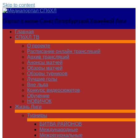
Skip to content
Медиапортал
Портал о жизни Санкт-Петербургской Хоккейной Лиги
СПбХЛ
Главная
СПбХЛ ТВ
О проекте
Расписание онлайн трансляций
Архив трансляций
Анонсы матчей
Обзоры матчей
Обзоры турниров
Лучшие голы
Вне льда
Конкурс видеосюжетов
Обучение
НОВИЧОК
Жизнь Лиги
Турниры
БИТВА РАЙОНОВ
Международные
Межрегиональные