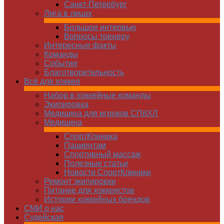
Санкт-Петербург
Лига в лицах
Большое интервью
Вопросы тренеру
Интересные факты
Команды
Cобытия
Благотворительность
Всё для хоккея
Набор в хоккейные команды
Экипировка
Медицина для игроков СПбХЛ
Медицина
СпортКлиника
Пациентам
Спортивный массаж
Полезные статьи
Новости СпортКлиники
Ремонт экипировки
Питание для хоккеистов
Истории хоккейных брендов
СМИ о нас
Судейская