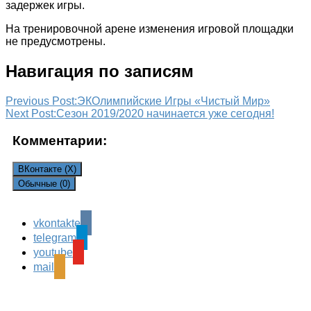
задержек игры.
На тренировочной арене изменения игровой площадки
не предусмотрены.
Навигация по записям
Previous Post:
ЭКОлимпийские Игры «Чистый Мир»
Next Post:
Сезон 2019/2020 начинается уже сегодня!
Комментарии:
ВКонтакте (
X
)
Обычные (0)
vkontakte
Leave a Reply
telegram
Ваш адрес email не будет опубликован.
Обязательные
youtube
поля помечены
*
mail
Комментарий
*