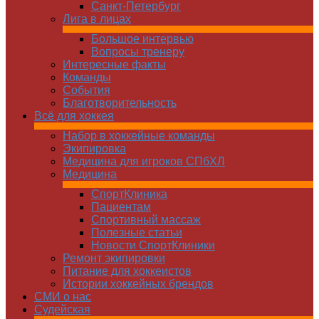
Санкт-Петербург
Лига в лицах
Большое интервью
Вопросы тренеру
Интересные факты
Команды
Cобытия
Благотворительность
Всё для хоккея
Набор в хоккейные команды
Экипировка
Медицина для игроков СПбХЛ
Медицина
СпортКлиника
Пациентам
Спортивный массаж
Полезные статьи
Новости СпортКлиники
Ремонт экипировки
Питание для хоккеистов
Истории хоккейных брендов
СМИ о нас
Судейская