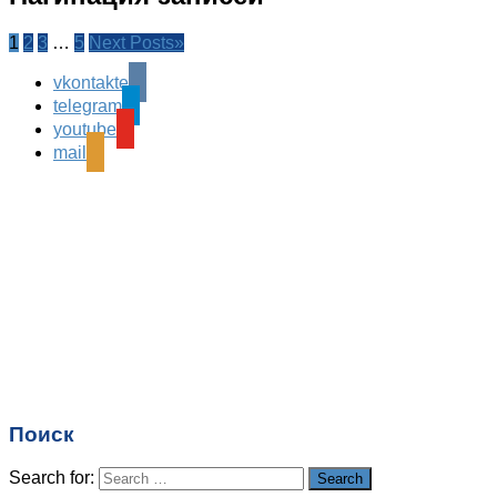
1
2
3
…
5
Next Posts
»
vkontakte
telegram
youtube
mail
Поиск
Search for:
Search