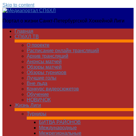
Skip to content
Медиапортал
Портал о жизни Санкт-Петербургской Хоккейной Лиги
СПбХЛ
Главная
СПбХЛ ТВ
О проекте
Расписание онлайн трансляций
Архив трансляций
Анонсы матчей
Обзоры матчей
Обзоры турниров
Лучшие голы
Вне льда
Конкурс видеосюжетов
Обучение
НОВИЧОК
Жизнь Лиги
Турниры
БИТВА РАЙОНОВ
Международные
Межрегиональные