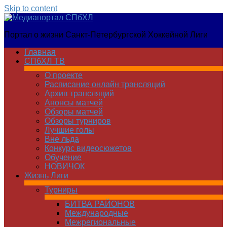
Skip to content
Медиапортал
Портал о жизни Санкт-Петербургской Хоккейной Лиги
СПбХЛ
Главная
СПбХЛ ТВ
О проекте
Расписание онлайн трансляций
Архив трансляций
Анонсы матчей
Обзоры матчей
Обзоры турниров
Лучшие голы
Вне льда
Конкурс видеосюжетов
Обучение
НОВИЧОК
Жизнь Лиги
Турниры
БИТВА РАЙОНОВ
Международные
Межрегиональные