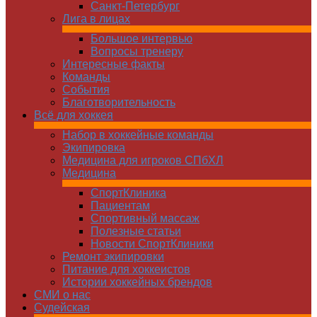
Санкт-Петербург
Лига в лицах
Большое интервью
Вопросы тренеру
Интересные факты
Команды
Cобытия
Благотворительность
Всё для хоккея
Набор в хоккейные команды
Экипировка
Медицина для игроков СПбХЛ
Медицина
СпортКлиника
Пациентам
Спортивный массаж
Полезные статьи
Новости СпортКлиники
Ремонт экипировки
Питание для хоккеистов
Истории хоккейных брендов
СМИ о нас
Судейская