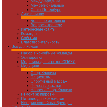
Международные
Межрегиональные
Санкт-Петербург
Лига в лицах
Большое интервью
Вопросы тренеру
Интересные факты
Команды
Cобытия
Благотворительность
Всё для хоккея
Набор в хоккейные команды
Экипировка
Медицина для игроков СПбХЛ
Медицина
СпортКлиника
Пациентам
Спортивный массаж
Полезные статьи
Новости СпортКлиники
Ремонт экипировки
Питание для хоккеистов
Истории хоккейных брендов