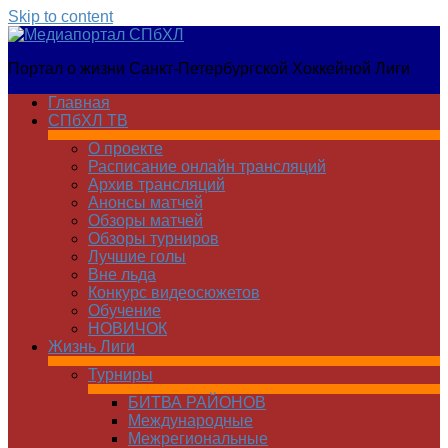
Skip to content
Медиапортал
Портал о жизни Санкт-Петербургской Хоккейной Лиги
СПбХЛ
Главная
СПбХЛ ТВ
О проекте
Расписание онлайн трансляций
Архив трансляций
Анонсы матчей
Обзоры матчей
Обзоры турниров
Лучшие голы
Вне льда
Конкурс видеосюжетов
Обучение
НОВИЧОК
Жизнь Лиги
Турниры
БИТВА РАЙОНОВ
Международные
Межрегиональные