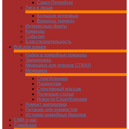
Санкт-Петербург
Лига в лицах
Большое интервью
Вопросы тренеру
Интересные факты
Команды
Cобытия
Благотворительность
Всё для хоккея
Набор в хоккейные команды
Экипировка
Медицина для игроков СПбХЛ
Медицина
СпортКлиника
Пациентам
Спортивный массаж
Полезные статьи
Новости СпортКлиники
Ремонт экипировки
Питание для хоккеистов
Истории хоккейных брендов
СМИ о нас
Судейская