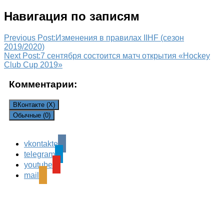
Навигация по записям
Previous Post:
Изменения в правилах IIHF (сезон
2019/2020)
Next Post:
7 сентября состоится матч открытия «Hockey
Club Cup 2019»
Комментарии:
ВКонтакте (
X
)
Обычные (0)
vkontakte
Leave a Reply
telegram
Ваш адрес email не будет опубликован.
Обязательные
youtube
поля помечены
*
mail
Комментарий
*