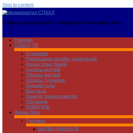
Skip to content
Медиапортал
Портал о жизни Санкт-Петербургской Хоккейной Лиги
СПбХЛ
Главная
СПбХЛ ТВ
О проекте
Расписание онлайн трансляций
Архив трансляций
Анонсы матчей
Обзоры матчей
Обзоры турниров
Лучшие голы
Вне льда
Конкурс видеосюжетов
Обучение
НОВИЧОК
Жизнь Лиги
Турниры
БИТВА РАЙОНОВ