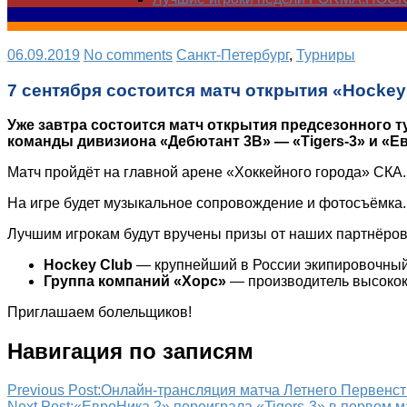
06.09.2019
No comments
Санкт-Петербург
,
Турниры
7 сентября состоится матч открытия «Hockey
Уже завтра состоится матч открытия предсезонного т
команды дивизиона «Дебютант 3В» — «Tigers-3» и «Ев
Матч пройдёт на главной арене «Хоккейного города» СКА.
На игре будет музыкальное сопровождение и фотосъёмка.
Лучшим игрокам будут вручены призы от наших партнёров
Hockey Club
— крупнейший в России экипировочный
Группа компаний «Хорс»
— производитель высокок
Приглашаем болельщиков!
Навигация по записям
Previous Post:
Онлайн-трансляция матча Летнего Первенс
Next Post:
«ЕвроНика 2» переиграла «Tigers-3» в первом м