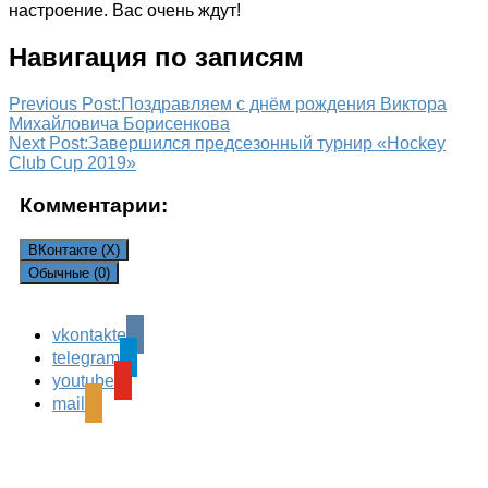
настроение. Вас очень ждут!
Навигация по записям
Previous Post:
Поздравляем с днём рождения Виктора
Михайловича Борисенкова
Next Post:
Завершился предсезонный турнир «Hockey
Club Cup 2019»
Комментарии:
ВКонтакте (
X
)
Обычные (0)
vkontakte
Leave a Reply
telegram
Ваш адрес email не будет опубликован.
Обязательные
youtube
поля помечены
*
mail
Комментарий
*