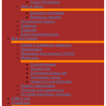
Санкт-Петербург
Лига в лицах
Большое интервью
Вопросы тренеру
Интересные факты
Команды
Cобытия
Благотворительность
Всё для хоккея
Набор в хоккейные команды
Экипировка
Медицина для игроков СПбХЛ
Медицина
СпортКлиника
Пациентам
Спортивный массаж
Полезные статьи
Новости СпортКлиники
Ремонт экипировки
Питание для хоккеистов
Истории хоккейных брендов
СМИ о нас
Судейская