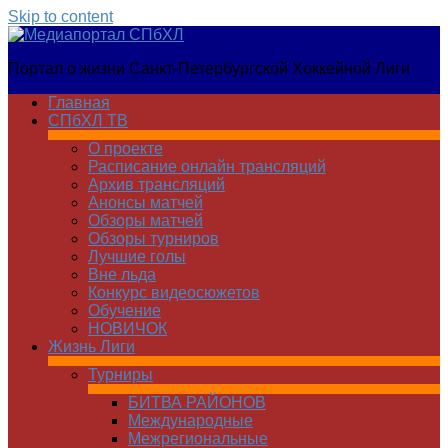
Skip to content
Медиапортал
Портал о жизни Санкт-Петербургской Хоккейной Лиги
СПбХЛ
Главная
СПбХЛ ТВ
О проекте
Расписание онлайн трансляций
Архив трансляций
Анонсы матчей
Обзоры матчей
Обзоры турниров
Лучшие голы
Вне льда
Конкурс видеосюжетов
Обучение
НОВИЧОК
Жизнь Лиги
Турниры
БИТВА РАЙОНОВ
Международные
Межрегиональные