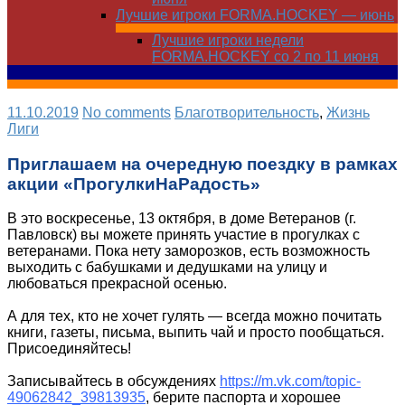
Лучшие игроки FORMA.HOCKEY — июнь
Лучшие игроки недели
FORMA.HOCKEY со 2 по 11 июня
11.10.2019
No comments
Благотворительность
,
Жизнь
Лиги
Приглашаем на очередную поездку в рамках
акции «ПрогулкиНаРадость»
В это воскресенье, 13 октября, в доме Ветеранов (г.
Павловск) вы можете принять участие в прогулках с
ветеранами. Пока нету заморозков, есть возможность
выходить с бабушками и дедушками на улицу и
любоваться прекрасной осенью.
А для тех, кто не хочет гулять — всегда можно почитать
книги, газеты, письма, выпить чай и просто пообщаться.
Присоединяйтесь!
Записывайтесь в обсуждениях
https://m.vk.com/topic-
49062842_39813935
, берите паспорта и хорошее