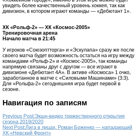
увидеть более качественный уровень хоккея, так как
дивизион, в котором играют команды — «Дебютант 1».
ХК «Рольф-2» — ХК «Космос-2005»
Тренировочная арена
Начало матча в 21:45
У игроков «Союзоптторга» и «Эскулапа» сразу же после
своего матча будет возможность остаться на игру между
командами «Рольф-2» и «Космос-2005», так команды
напрямую связаны друг с другом — все играют в
дивизионе «Дебютант 4А». В активе «Космоса» 1 очко,
заработанное в матче с «Силовыми Машинами» (3:3).
Для «Рольфа-2» сегодняшняя игра будет первой в
сезоне.
Навигация по записям
Previous Post:
Экшн-видео торжественного открытия
сезона 2019/2020
Next Post:
Лига в лицах. Роман Боженко — нападающий
ХК «Невский Фронт»