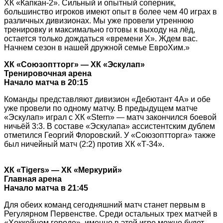
ХК «Капкан-2». Сильный и опытный соперник,
большинство игроков имеют опыт в более чем 40 играх в
различных дивизионах. Мы уже провели утреннюю
тренировку и максимально готовы к выходу на лёд,
остается только дождаться «времени Х». Ждем вас.
Начнем сезон в нашей дружной семье ЕвроХим.»
ХК «Союзоптторг» — ХК «Эскулап»
Тренировочная арена
Начало матча в 20:15
Команды представляют дивизион «Дебютант 4А» и обе
уже провели по одному матчу. В предыдущем матче
«Эскулап» играл с ХК «Stern» — матч закончился боевой
ничьёй 3:3. В составе «Эскулапа» ассистентским дублем
отметился Георгий Флоровский. У «Союзоптторга» также
был ничейный матч (2:2) против ХК «Т-34».
ХК «Tigers» — ХК «Меркурий»
Главная арена
Начало матча в 21:45
Для обеих команд сегодняшний матч станет первым в
Регулярном Первенстве. Среди остальных трех матчей в
«Хоккейном городе», именно в этой игре можно будет