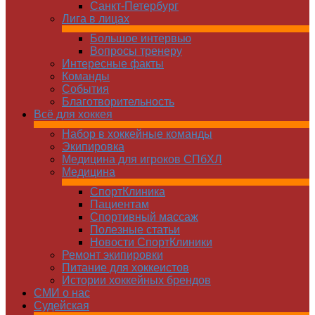
Санкт-Петербург
Лига в лицах
Большое интервью
Вопросы тренеру
Интересные факты
Команды
Cобытия
Благотворительность
Всё для хоккея
Набор в хоккейные команды
Экипировка
Медицина для игроков СПбХЛ
Медицина
СпортКлиника
Пациентам
Спортивный массаж
Полезные статьи
Новости СпортКлиники
Ремонт экипировки
Питание для хоккеистов
Истории хоккейных брендов
СМИ о нас
Судейская