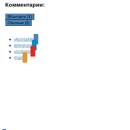
Комментарии:
ВКонтакте (
X
)
Обычные (0)
vkontakte
Leave a Reply
telegram
Ваш адрес email не будет опубликован.
Обязательные
youtube
поля помечены
*
mail
Комментарий
*
Имя
*
Email
*