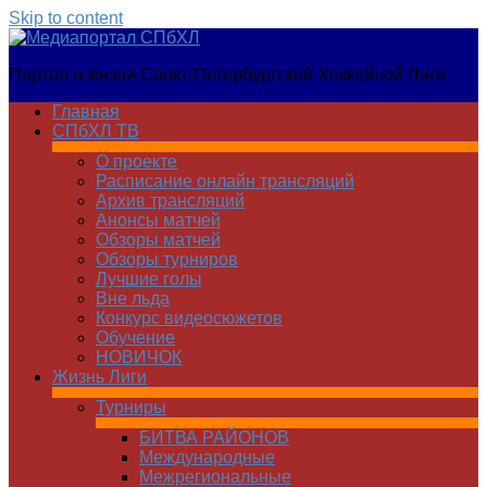
Skip to content
Медиапортал
Портал о жизни Санкт-Петербургской Хоккейной Лиги
СПбХЛ
Главная
СПбХЛ ТВ
О проекте
Расписание онлайн трансляций
Архив трансляций
Анонсы матчей
Обзоры матчей
Обзоры турниров
Лучшие голы
Вне льда
Конкурс видеосюжетов
Обучение
НОВИЧОК
Жизнь Лиги
Турниры
БИТВА РАЙОНОВ
Международные
Межрегиональные