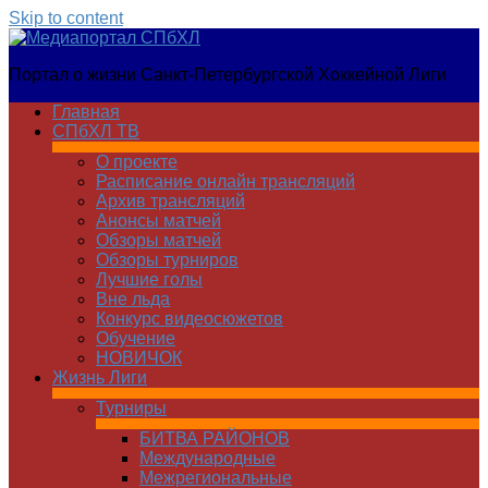
Skip to content
Медиапортал
Портал о жизни Санкт-Петербургской Хоккейной Лиги
СПбХЛ
Главная
СПбХЛ ТВ
О проекте
Расписание онлайн трансляций
Архив трансляций
Анонсы матчей
Обзоры матчей
Обзоры турниров
Лучшие голы
Вне льда
Конкурс видеосюжетов
Обучение
НОВИЧОК
Жизнь Лиги
Турниры
БИТВА РАЙОНОВ
Международные
Межрегиональные