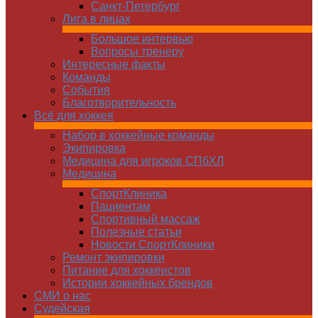
Санкт-Петербург
Лига в лицах
Большое интервью
Вопросы тренеру
Интересные факты
Команды
Cобытия
Благотворительность
Всё для хоккея
Набор в хоккейные команды
Экипировка
Медицина для игроков СПбХЛ
Медицина
СпортКлиника
Пациентам
Спортивный массаж
Полезные статьи
Новости СпортКлиники
Ремонт экипировки
Питание для хоккеистов
Истории хоккейных брендов
СМИ о нас
Судейская