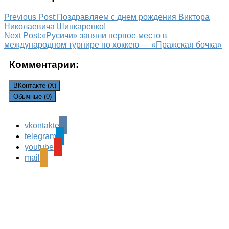
Previous Post:
Поздравляем с днем рождения Виктора
Николаевича Шинкаренко!
Next Post:
«Русичи» заняли первое место в
международном турнире по хоккею — «Пражская бочка»
Комментарии:
ВКонтакте (
X
)
Обычные (0)
vkontakte
Leave a Reply
telegram
Ваш адрес email не будет опубликован.
Обязательные
youtube
поля помечены
*
mail
Комментарий
*