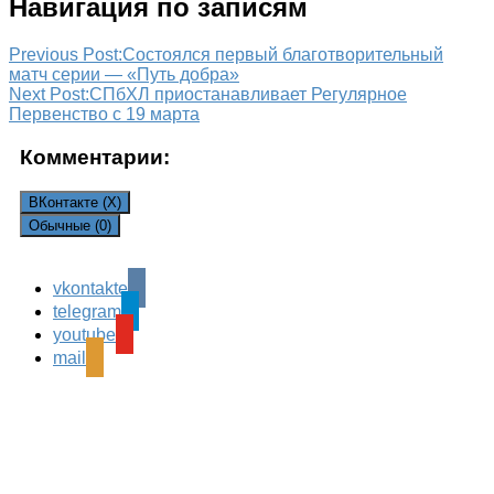
Навигация по записям
Previous Post:
Состоялся первый благотворительный
матч серии — «Путь добра»
Next Post:
СПбХЛ приостанавливает Регулярное
Первенство с 19 марта
Комментарии:
ВКонтакте (
X
)
Обычные (0)
vkontakte
Leave a Reply
telegram
Ваш адрес email не будет опубликован.
Обязательные
youtube
поля помечены
*
mail
Комментарий
*