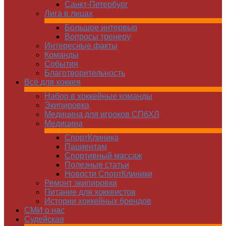
Санкт-Петербург
Лига в лицах
Большое интервью
Вопросы тренеру
Интересные факты
Команды
Cобытия
Благотворительность
Всё для хоккея
Набор в хоккейные команды
Экипировка
Медицина для игроков СПбХЛ
Медицина
СпортКлиника
Пациентам
Спортивный массаж
Полезные статьи
Новости СпортКлиники
Ремонт экипировки
Питание для хоккеистов
Истории хоккейных брендов
СМИ о нас
Судейская