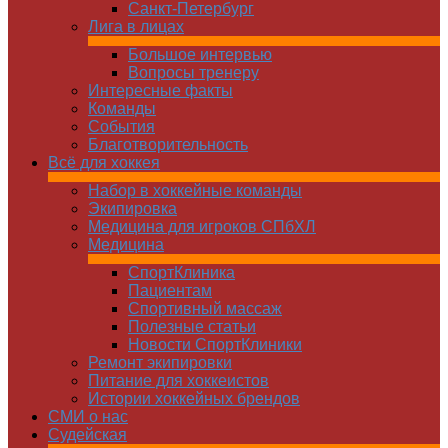
Санкт-Петербург
Лига в лицах
Большое интервью
Вопросы тренеру
Интересные факты
Команды
Cобытия
Благотворительность
Всё для хоккея
Набор в хоккейные команды
Экипировка
Медицина для игроков СПбХЛ
Медицина
СпортКлиника
Пациентам
Спортивный массаж
Полезные статьи
Новости СпортКлиники
Ремонт экипировки
Питание для хоккеистов
Истории хоккейных брендов
СМИ о нас
Судейская