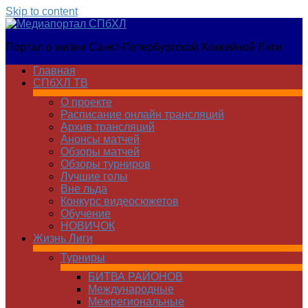
Skip to content
Медиапортал
Портал о жизни Санкт-Петербургской Хоккейной Лиги
СПбХЛ
Главная
СПбХЛ ТВ
О проекте
Расписание онлайн трансляций
Архив трансляций
Анонсы матчей
Обзоры матчей
Обзоры турниров
Лучшие голы
Вне льда
Конкурс видеосюжетов
Обучение
НОВИЧОК
Жизнь Лиги
Турниры
БИТВА РАЙОНОВ
Международные
Межрегиональные