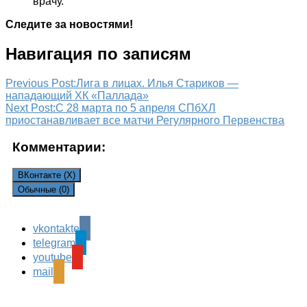
врачу.
Следите за новостями!
Навигация по записям
Previous Post:
Лига в лицах. Илья Стариков —
нападающий ХК «Паллада»
Next Post:
С 28 марта по 5 апреля СПбХЛ
приостанавливает все матчи Регулярного Первенства
Комментарии:
ВКонтакте (
X
)
Обычные (0)
vkontakte
Leave a Reply
telegram
Ваш адрес email не будет опубликован.
Обязательные
youtube
поля помечены
*
mail
Комментарий
*