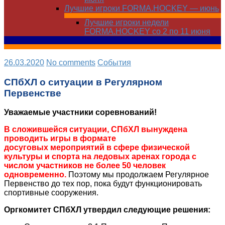
Лучшие игроки FORMA.HOCKEY — июнь
Лучшие игроки недели
FORMA.HOCKEY со 2 по 11 июня
26.03.2020
No comments
Cобытия
СПбХЛ о ситуации в Регулярном
Первенстве
Уважаемые участники соревнований!
В сложившейся ситуации, СПбХЛ вынуждена
проводить игры в формате
досуговых мероприятий в сфере физической
культуры и спорта на ледовых аренах города с
числом участников не более 50 человек
одновременно.
Поэтому мы продолжаем Регулярное
Первенство до тех пор, пока будут функционировать
спортивные сооружения.
Оргкомитет СПбХЛ утвердил следующие решения: