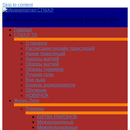
Skip to content
Медиапортал
Портал о жизни Санкт-Петербургской Хоккейной Лиги
СПбХЛ
Главная
СПбХЛ ТВ
О проекте
Расписание онлайн трансляций
Архив трансляций
Анонсы матчей
Обзоры матчей
Обзоры турниров
Лучшие голы
Вне льда
Конкурс видеосюжетов
Обучение
НОВИЧОК
Жизнь Лиги
Турниры
БИТВА РАЙОНОВ
Международные
Межрегиональные