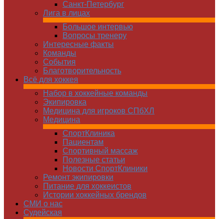
Санкт-Петербург
Лига в лицах
Большое интервью
Вопросы тренеру
Интересные факты
Команды
Cобытия
Благотворительность
Всё для хоккея
Набор в хоккейные команды
Экипировка
Медицина для игроков СПбХЛ
Медицина
СпортКлиника
Пациентам
Спортивный массаж
Полезные статьи
Новости СпортКлиники
Ремонт экипировки
Питание для хоккеистов
Истории хоккейных брендов
СМИ о нас
Судейская