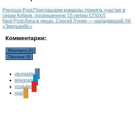
Previous Post:
Приглашаем команды принять участие в
серии Кубков, посвященную 15-летию СПбХЛ
Next Post:
Лига в лицах. Сергей Лунин — нападающий ХК
«Эдельвейс»
Комментарии:
ВКонтакте (
X
)
Обычные (0)
vkontakte
Leave a Reply
telegram
Ваш адрес email не будет опубликован.
Обязательные
youtube
поля помечены
*
mail
Комментарий
*