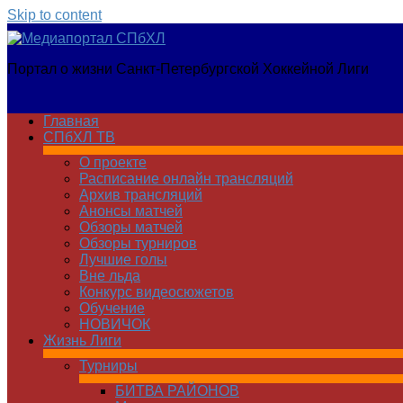
Skip to content
Медиапортал
Портал о жизни Санкт-Петербургской Хоккейной Лиги
СПбХЛ
Главная
СПбХЛ ТВ
О проекте
Расписание онлайн трансляций
Архив трансляций
Анонсы матчей
Обзоры матчей
Обзоры турниров
Лучшие голы
Вне льда
Конкурс видеосюжетов
Обучение
НОВИЧОК
Жизнь Лиги
Турниры
БИТВА РАЙОНОВ