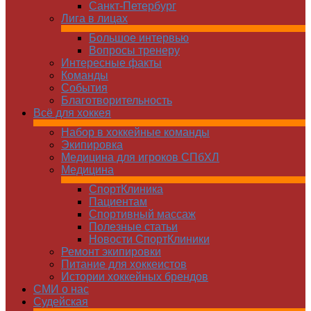
Санкт-Петербург
Лига в лицах
Большое интервью
Вопросы тренеру
Интересные факты
Команды
Cобытия
Благотворительность
Всё для хоккея
Набор в хоккейные команды
Экипировка
Медицина для игроков СПбХЛ
Медицина
СпортКлиника
Пациентам
Спортивный массаж
Полезные статьи
Новости СпортКлиники
Ремонт экипировки
Питание для хоккеистов
Истории хоккейных брендов
СМИ о нас
Судейская