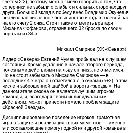
счётом 3:2), поэтому можно смело говорить о том, что
соперники не забыли о слабых и сильных сторонах друг
друга. Большой вклад в победу внёс Владимир Окуневич:
реализовав численное большинство и отдав голевой пас
на его счету 2 очка. Стоит также отметить вратаря
Михаила Фофанова, отразившего 32 броска по своим
воротам из 34-х.
Михаил Смирнов (ХК «Север»)
Лидер «Севера» Евгений Чумак прибывал не в лучшем
состоянии. Кроме удаления в начале второго периода,
полезными действиями на льду он никак не отметился.
Но не стоит забывать о Михаиле Смирнове — в
последних 4-х игра он отметился 7-ю очками (5+2), в том
числе и заброшенной шайбой в ворота «звезды». На
данном этапе сезона он является лучшим игроком
команды, и, благодаря своим индивидуальным
действиям, может принести немало проблем защите
«Красной Звезды».
Дисциплинированное поведение игроков, грамотная
игра в защите и реализация своих моментов — именно
эти составляющие помогут одной или другой команде в