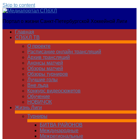
Skip to content
Медиапортал
Портал о жизни Санкт-Петербургской Хоккейной Лиги
СПбХЛ
Главная
СПбХЛ ТВ
О проекте
Расписание онлайн трансляций
Архив трансляций
Анонсы матчей
Обзоры матчей
Обзоры турниров
Лучшие голы
Вне льда
Конкурс видеосюжетов
Обучение
НОВИЧОК
Жизнь Лиги
Турниры
БИТВА РАЙОНОВ
Международные
Межрегиональные