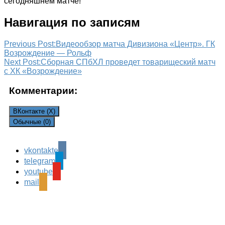
сегодняшнем матче!
Навигация по записям
Previous Post:
Видеообзор матча Дивизиона «Центр». ГК
Возрождение — Рольф
Next Post:
Сборная СПбХЛ проведет товарищеский матч
с ХК «Возрождение»
Комментарии:
ВКонтакте (
X
)
Обычные (0)
vkontakte
Leave a Reply
telegram
Ваш адрес email не будет опубликован.
Обязательные
youtube
поля помечены
*
mail
Комментарий
*