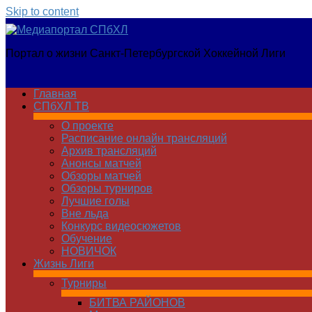
Skip to content
Медиапортал
Портал о жизни Санкт-Петербургской Хоккейной Лиги
СПбХЛ
Главная
СПбХЛ ТВ
О проекте
Расписание онлайн трансляций
Архив трансляций
Анонсы матчей
Обзоры матчей
Обзоры турниров
Лучшие голы
Вне льда
Конкурс видеосюжетов
Обучение
НОВИЧОК
Жизнь Лиги
Турниры
БИТВА РАЙОНОВ