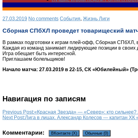
27.03.2019
No comments
Cобытия
,
Жизнь Лиги
Сборная СПбХЛ проведет товарищеский матч
В рамках подготовки к играм плей-офф, Сборная СПбХЛ, 
Каждая из команд занимает лидирующие позиции в своих 
Игра обещает быть интересной.
Приглашаем болельщиков!
Начало матча: 27.03.2019 в 22-15, СК «Юбилейный» (Т
Навигация по записям
Previous Post:
«Красная Звезда» — «Север»: кто сильнее?
Next Post:
Лига в лицах. Александр Колесов — капитан ХК 
Комментарии:
ВКонтакте (
X
)
Обычные (0)