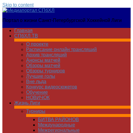
Skip to content
Медиапортал
Портал о жизни Санкт-Петербургской Хоккейной Лиги
СПбХЛ
Главная
СПбХЛ ТВ
О проекте
Расписание онлайн трансляций
Архив трансляций
Анонсы матчей
Обзоры матчей
Обзоры турниров
Лучшие голы
Вне льда
Конкурс видеосюжетов
Обучение
НОВИЧОК
Жизнь Лиги
Турниры
БИТВА РАЙОНОВ
Международные
Межрегиональные