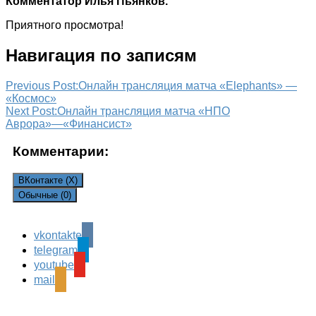
Комментатор Илья Пьянков.
Приятного просмотра!
Навигация по записям
Previous Post:
Онлайн трансляция матча «Elephants» —
«Космос»
Next Post:
Онлайн трансляция матча «НПО
Аврора»—«Финансист»
Комментарии:
ВКонтакте (
X
)
Обычные (0)
vkontakte
Leave a Reply
telegram
Ваш адрес email не будет опубликован.
Обязательные
youtube
поля помечены
*
mail
Комментарий
*