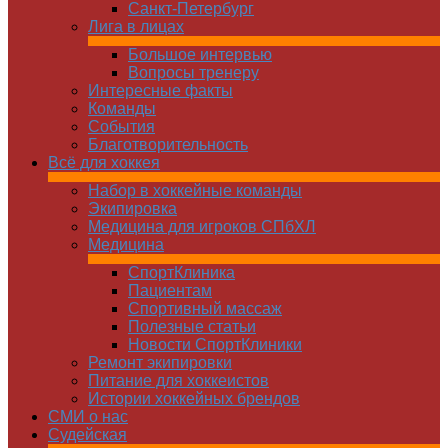
Санкт-Петербург
Лига в лицах
Большое интервью
Вопросы тренеру
Интересные факты
Команды
Cобытия
Благотворительность
Всё для хоккея
Набор в хоккейные команды
Экипировка
Медицина для игроков СПбХЛ
Медицина
СпортКлиника
Пациентам
Спортивный массаж
Полезные статьи
Новости СпортКлиники
Ремонт экипировки
Питание для хоккеистов
Истории хоккейных брендов
СМИ о нас
Судейская